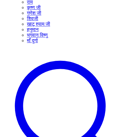
राम
कृष्ण जी
गणेश जी
शिवजी
खाटू श्याम जी
हनुमान
भगवान विष्णु
माँ दुर्गा