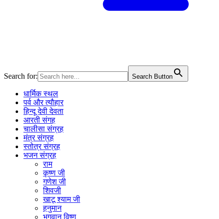
Search for:
Search Button
धार्मिक स्थल
पर्व और त्यौहार
हिन्दू देवी देवता
आरती संगह
चालीसा संग्रह
मंत्र संग्रह
स्तोत्र संग्रह
भजन संग्रह
राम
कृष्ण जी
गणेश जी
शिवजी
खाटू श्याम जी
हनुमान
भगवान विष्णु