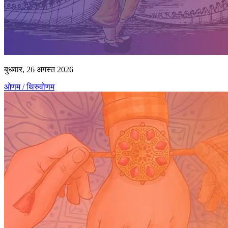
बुधवार, 26 अगस्त 2026
ओणम / थिरुवोणम