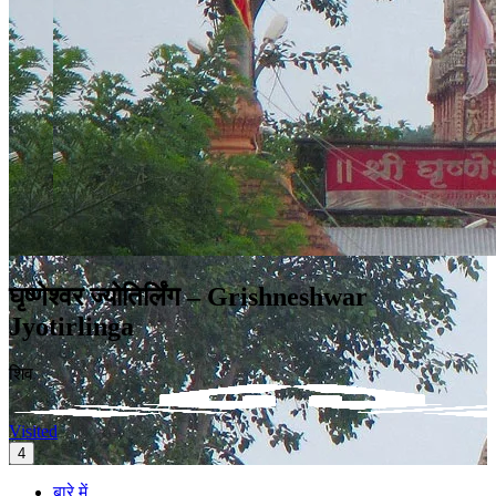
घृष्णेश्वर ज्योतिर्लिंग – Grishneshwar
Jyotirlinga
शिव
Visited
4
बारे में