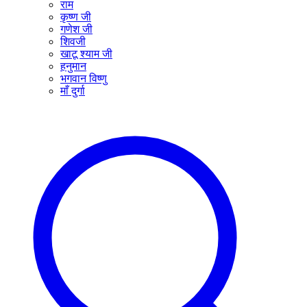
राम
कृष्ण जी
गणेश जी
शिवजी
खाटू श्याम जी
हनुमान
भगवान विष्णु
माँ दुर्गा