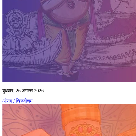
बुधवार, 26 अगस्त 2026
ओणम / थिरुवोणम