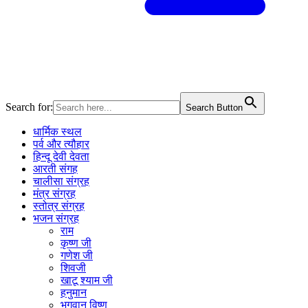
Search for:
Search Button
धार्मिक स्थल
पर्व और त्यौहार
हिन्दू देवी देवता
आरती संगह
चालीसा संग्रह
मंत्र संग्रह
स्तोत्र संग्रह
भजन संग्रह
राम
कृष्ण जी
गणेश जी
शिवजी
खाटू श्याम जी
हनुमान
भगवान विष्णु