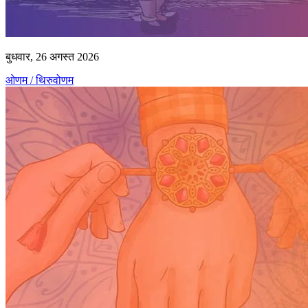
बुधवार, 26 अगस्त 2026
ओणम / थिरुवोणम