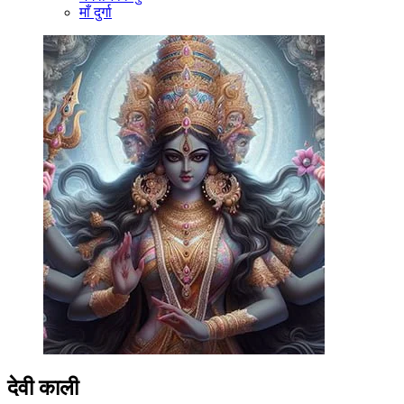
माँ दुर्गा
देवी काली