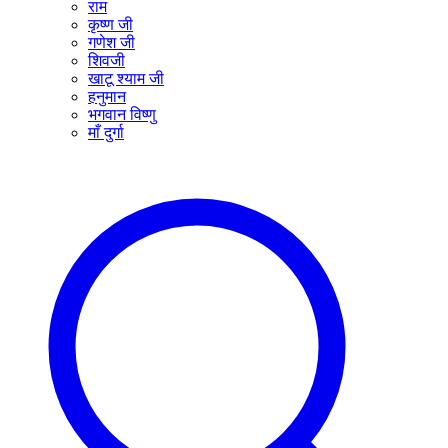
राम
कृष्ण जी
गणेश जी
शिवजी
खाटू श्याम जी
हनुमान
भगवान विष्णु
माँ दुर्गा