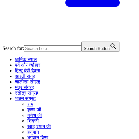
Search for:
Search Button
धार्मिक स्थल
पर्व और त्यौहार
हिन्दू देवी देवता
आरती संगह
चालीसा संग्रह
मंत्र संग्रह
स्तोत्र संग्रह
भजन संग्रह
राम
कृष्ण जी
गणेश जी
शिवजी
खाटू श्याम जी
हनुमान
भगवान विष्णु