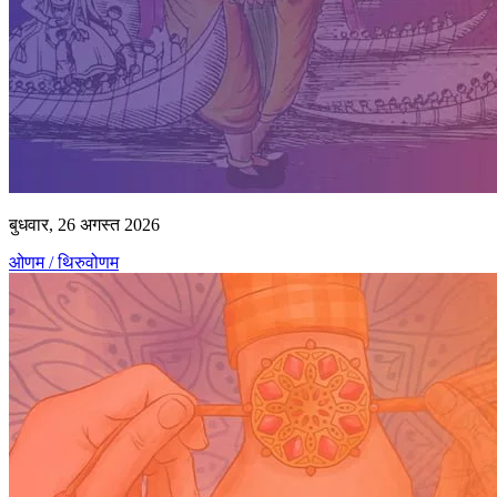
बुधवार, 26 अगस्त 2026
ओणम / थिरुवोणम