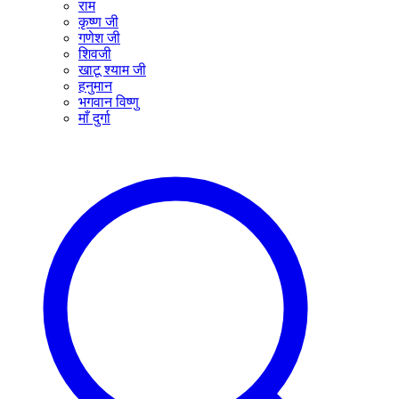
राम
कृष्ण जी
गणेश जी
शिवजी
खाटू श्याम जी
हनुमान
भगवान विष्णु
माँ दुर्गा