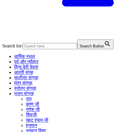
Search for:
Search Button
धार्मिक स्थल
पर्व और त्यौहार
हिन्दू देवी देवता
आरती संगह
चालीसा संग्रह
मंत्र संग्रह
स्तोत्र संग्रह
भजन संग्रह
राम
कृष्ण जी
गणेश जी
शिवजी
खाटू श्याम जी
हनुमान
भगवान विष्णु