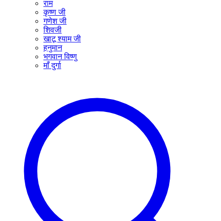
राम
कृष्ण जी
गणेश जी
शिवजी
खाटू श्याम जी
हनुमान
भगवान विष्णु
माँ दुर्गा