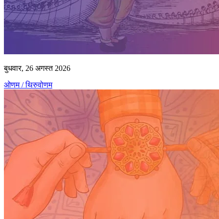
बुधवार, 26 अगस्त 2026
ओणम / थिरुवोणम