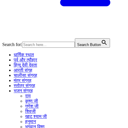
Search for:
Search Button
धार्मिक स्थल
पर्व और त्यौहार
हिन्दू देवी देवता
आरती संगह
चालीसा संग्रह
मंत्र संग्रह
स्तोत्र संग्रह
भजन संग्रह
राम
कृष्ण जी
गणेश जी
शिवजी
खाटू श्याम जी
हनुमान
भगवान विष्णु