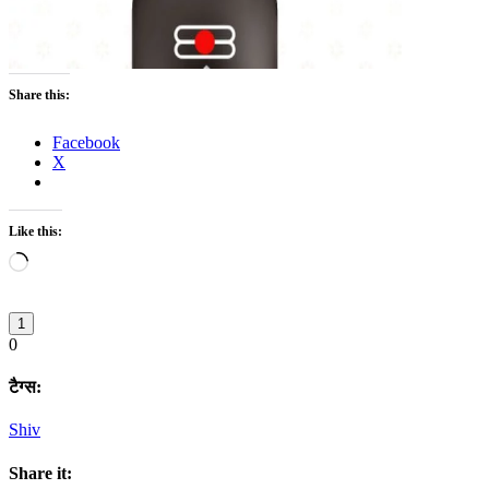
Share this:
Facebook
X
Like this:
Loading…
1
0
टैग्स:
Shiv
Share it: