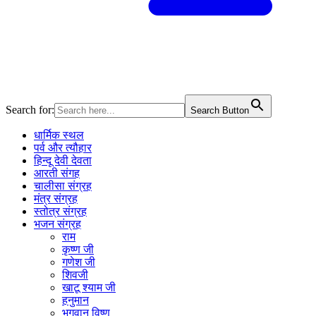
Search for:
Search Button
धार्मिक स्थल
पर्व और त्यौहार
हिन्दू देवी देवता
आरती संगह
चालीसा संग्रह
मंत्र संग्रह
स्तोत्र संग्रह
भजन संग्रह
राम
कृष्ण जी
गणेश जी
शिवजी
खाटू श्याम जी
हनुमान
भगवान विष्णु