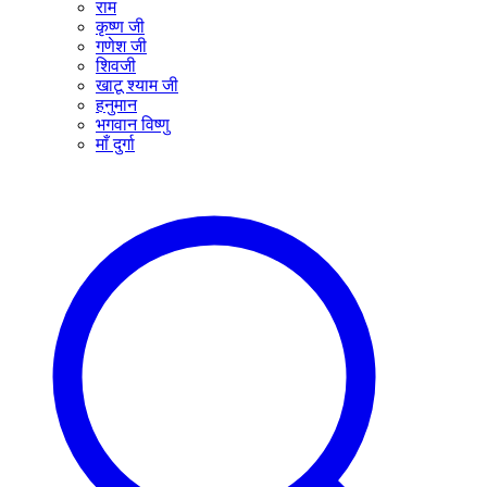
राम
कृष्ण जी
गणेश जी
शिवजी
खाटू श्याम जी
हनुमान
भगवान विष्णु
माँ दुर्गा