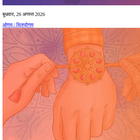
बुधवार, 26 अगस्त 2026
ओणम / थिरुवोणम