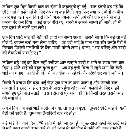
लेकिन एक दिन किसी बात पर दोनों में कहासुनी हो गई। बात इतनी बढ़ गई कि
छोटे भाई ने बड़े भाई के लिए अपशब्द कह दिए। बस फिर क्या था, दोनों के बीच
दरार पड़ गई। उस दिन से दोनों अलग-अलग रहने लगे और एक दूसरे से बात
करना बंद कर दिया। कई साल बीत गए, रास्ते में आमने-सामने हो जाते, तो भी
एक दूसरे से नज़रें चुरा लेते।
एक दिन छोटे भाई की बेटी की शादी का समय आया। उसने सोचा कि बड़े तो बड़े
होते हैं, जाकर उन्हें मना लेना चाहिए। वह बड़े भाई के पास गया और उनके पैरों में
गिरकर पिछली गलतियों के लिए माफ़ी मांगने लगा। बोला, “अब चलिए और शादी
की तैयारियाँ संभालिए।”
लेकिन बड़े भाई का दिल नहीं पसीजा और उन्होंने शादी में आने से साफ़ मना कर
दिया। छोटे भाई को बहुत दुःख हुआ। अब वह इसी चिंता में रहने लगा कि कैसे
भाई को मनाए। शादी के दिन भी नज़दीक आ रहे थे और रिश्तेदार आने लगे थे।
किसी ने बताया कि बड़ा भाई रोज़ एक संत के पास जाता है और उनकी बात
मानता है। छोटा भाई उन संत के पास पहुँचा और अपनी गलती के लिए माफ़ी
मांगते हुए पूरी बात बताई। उसने संत से प्रार्थना की कि किसी तरह उसके भाई
को मना लें।
अगले दिन जब बड़ा भाई सत्संग में गया, तो संत ने पूछा, “तुम्हारे छोटे भाई के यहाँ
बेटी की शादी है? तुम क्या तैयारियाँ कर रहे हो?”
बड़े भाई ने जवाब दिया, “मैं शादी में नहीं जा रहा हूँ। कुछ साल पहले मेरे छोटे भाई
ने मुझे बहुत कड़वे वचन कहे थे, जो आज भी मेरे दिल में काँटे की तरह चुभते हैं।”