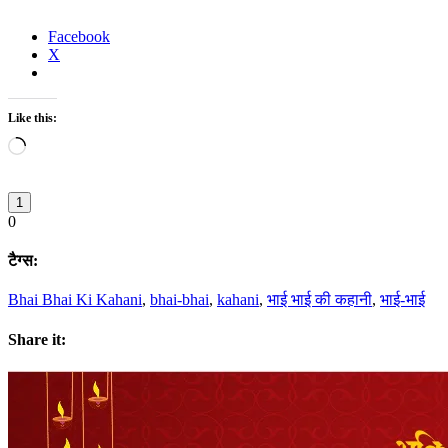
Facebook
X
Like this:
Loading…
1
0
टैग्स:
Bhai Bhai Ki Kahani
,
bhai-bhai
,
kahani
,
भाई भाई की कहानी
,
भाई-भाई
Share it: