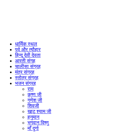
धार्मिक स्थल
पर्व और त्यौहार
हिन्दू देवी देवता
आरती संगह
चालीसा संग्रह
मंत्र संग्रह
स्तोत्र संग्रह
भजन संग्रह
राम
कृष्ण जी
गणेश जी
शिवजी
खाटू श्याम जी
हनुमान
भगवान विष्णु
माँ दुर्गा