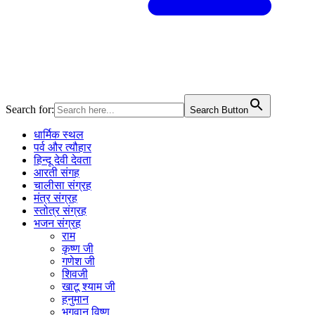
Search for:
Search Button
धार्मिक स्थल
पर्व और त्यौहार
हिन्दू देवी देवता
आरती संगह
चालीसा संग्रह
मंत्र संग्रह
स्तोत्र संग्रह
भजन संग्रह
राम
कृष्ण जी
गणेश जी
शिवजी
खाटू श्याम जी
हनुमान
भगवान विष्णु