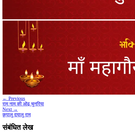
← Previous
राम नाम की ओढ़ चुनरिया
Next →
कृपालु दयालु राम
संबंधित लेख