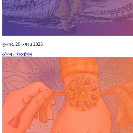
बुधवार, 26 अगस्त 2026
ओणम / थिरुवोणम