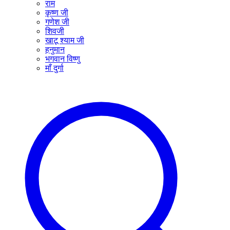
राम
कृष्ण जी
गणेश जी
शिवजी
खाटू श्याम जी
हनुमान
भगवान विष्णु
माँ दुर्गा