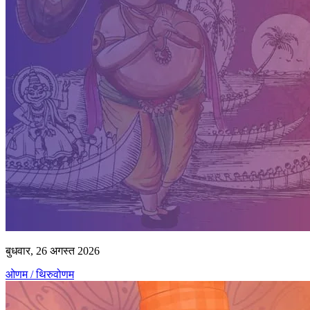
बुधवार, 26 अगस्त 2026
ओणम / थिरुवोणम