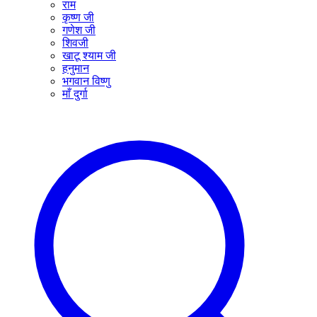
राम
कृष्ण जी
गणेश जी
शिवजी
खाटू श्याम जी
हनुमान
भगवान विष्णु
माँ दुर्गा