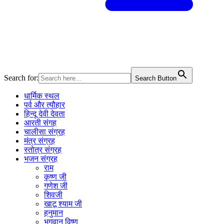
Search for:
Search Button
धार्मिक स्थल
पर्व और त्यौहार
हिन्दू देवी देवता
आरती संगह
चालीसा संग्रह
मंत्र संग्रह
स्तोत्र संग्रह
भजन संग्रह
राम
कृष्ण जी
गणेश जी
शिवजी
खाटू श्याम जी
हनुमान
भगवान विष्णु