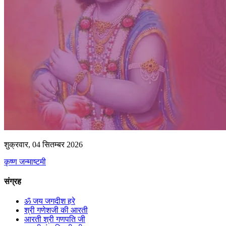
शुक्रवार, 04 सितम्बर 2026
कृष्ण जन्माष्टमी
संग्रह
ॐ जय जगदीश हरे
श्री गणेशजी की आरती
आरती श्री गणपति जी