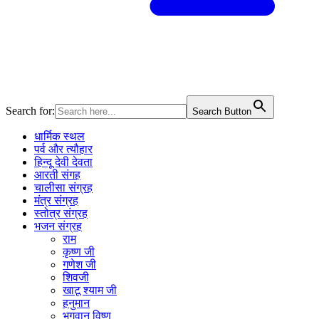
Search for:
Search Button
धार्मिक स्थल
पर्व और त्यौहार
हिन्दू देवी देवता
आरती संगह
चालीसा संग्रह
मंत्र संग्रह
स्तोत्र संग्रह
भजन संग्रह
राम
कृष्ण जी
गणेश जी
शिवजी
खाटू श्याम जी
हनुमान
भगवान विष्णु