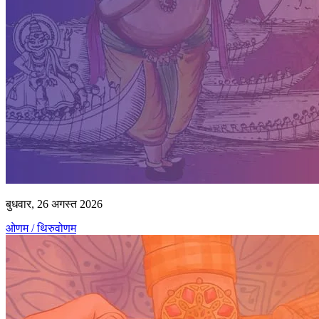
बुधवार, 26 अगस्त 2026
ओणम / थिरुवोणम