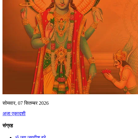
सोमवार, 07 सितम्बर 2026
अजा एकादशी
संग्रह
ॐ जय जगदीश हरे