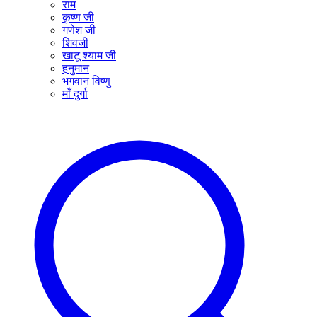
राम
कृष्ण जी
गणेश जी
शिवजी
खाटू श्याम जी
हनुमान
भगवान विष्णु
माँ दुर्गा