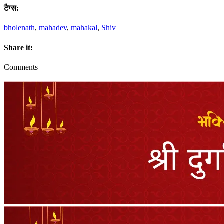
टैग्स:
bholenath
,
mahadev
,
mahakal
,
Shiv
Share it:
Comments