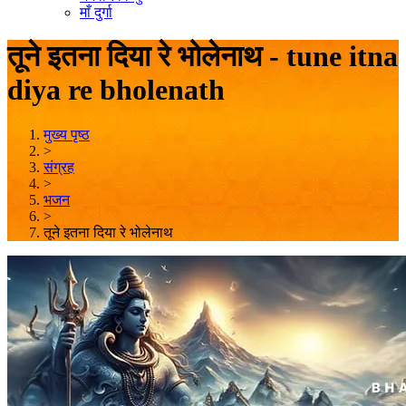
माँ दुर्गा
तूने इतना दिया रे भोलेनाथ - tune itna
diya re bholenath
मुख्य पृष्ठ
>
संग्रह
>
भजन
>
तूने इतना दिया रे भोलेनाथ