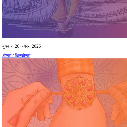
बुधवार, 26 अगस्त 2026
ओणम / थिरुवोणम