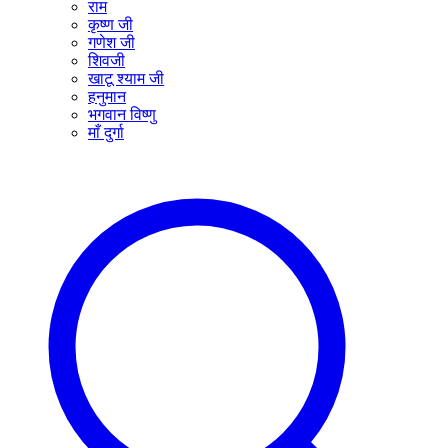
राम
कृष्ण जी
गणेश जी
शिवजी
खाटू श्याम जी
हनुमान
भगवान विष्णु
माँ दुर्गा