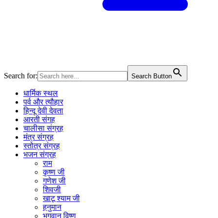
Search for:
Search Button
धार्मिक स्थल
पर्व और त्यौहार
हिन्दू देवी देवता
आरती संगह
चालीसा संग्रह
मंत्र संग्रह
स्तोत्र संग्रह
भजन संग्रह
राम
कृष्ण जी
गणेश जी
शिवजी
खाटू श्याम जी
हनुमान
भगवान विष्णु