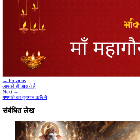
← Previous
आपको ही आसरो है
Next →
गणपति का गुणगान करूँ मै
संबंधित लेख