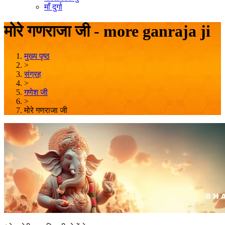
माँ दुर्गा
मोरे गणराजा जी - more ganraja ji
मुख्य पृष्ठ
>
संग्रह
>
गणेश जी
>
मोरे गणराजा जी