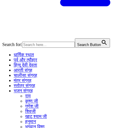
Search for:
Search Button
धार्मिक स्थल
पर्व और त्यौहार
हिन्दू देवी देवता
आरती संगह
चालीसा संग्रह
मंत्र संग्रह
स्तोत्र संग्रह
भजन संग्रह
राम
कृष्ण जी
गणेश जी
शिवजी
खाटू श्याम जी
हनुमान
भगवान विष्णु