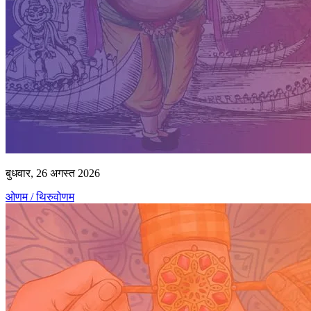
बुधवार, 26 अगस्त 2026
ओणम / थिरुवोणम