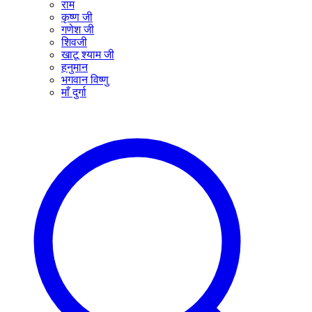
राम
कृष्ण जी
गणेश जी
शिवजी
खाटू श्याम जी
हनुमान
भगवान विष्णु
माँ दुर्गा