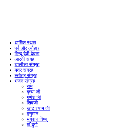
धार्मिक स्थल
पर्व और त्यौहार
हिन्दू देवी देवता
आरती संगह
चालीसा संग्रह
मंत्र संग्रह
स्तोत्र संग्रह
भजन संग्रह
राम
कृष्ण जी
गणेश जी
शिवजी
खाटू श्याम जी
हनुमान
भगवान विष्णु
माँ दुर्गा