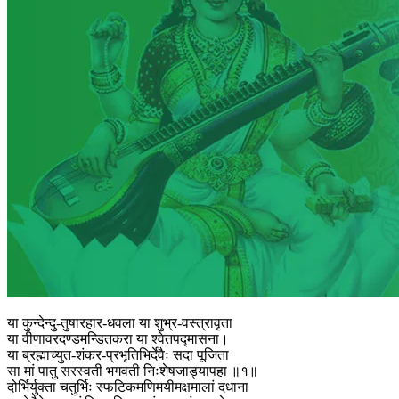
या कुन्देन्दु-तुषारहार-धवला या शुभ्र-वस्त्रावृता
या वीणावरदण्डमन्डितकरा या श्वेतपद्मासना।
या ब्रह्माच्युत-शंकर-प्रभृतिभिर्देवैः सदा पूजिता
सा मां पातु सरस्वती भगवती निःशेषजाड्यापहा ॥१॥
दोर्भिर्युक्ता चतुर्भिः स्फटिकमणिमयीमक्षमालां दधाना