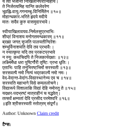
ये त्वां भजन्ति निखिलानपरान्विहाय।
ते निर्जरत्वमिह यान्ति कलेवरेण
भूवह्नि-वायु-गगनाम्बु-विनिर्मितेन ॥१०॥
मोहान्धकार-भरिते हृदये मदीये
मातः सदैव कुरु वासमुदारभावे।
स्वीयाखिलावयव-निर्मलसुप्रभाभिः
शीघ्रं विनाशय मनोगतमन्धकारम् ॥११॥
ब्रह्मा जगत् सृजति पालयतीन्दिरेशः
शम्भुर्विनाशयति देवि तव प्रभावैः।
न स्यात्कृपा यदि तव प्रकटप्रभावे
न स्युः कथंचिदपि ते निजकार्यदक्षाः ॥१२॥
लक्ष्मिर्मेधा धरा पुष्टिर्गौरी तृष्टिः प्रभा धृतिः।
एताभिः पाहि तनुभिरष्टभिर्मां सरस्वती ॥१३॥
सरसवत्यै नमो नित्यं भद्रकाल्यै नमो नमः।
वेद-वेदान्त-वेदांग-विद्यास्थानेभ्य एव च ॥१४॥
सरस्वति महाभागे विद्ये कमललोचने।
विद्यारूपे विशालाक्षि विद्यां देहि नमोस्तु ते ॥१५॥
यदक्षर-पदभ्रष्टं मात्राहीनं च यद्भवेत्।
तत्सर्वं क्षम्यतां देवि प्रसीद परमेश्वरि ॥१६॥
॥इति श्रीसरस्वती स्तोत्रम् संपूर्णं॥
Author: Unknown
Claim credit
टैग्स: