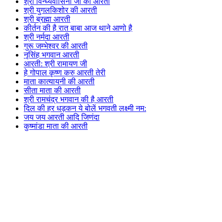
श्री विन्ध्यवासिनी जी की आरती
श्री युगलकिशोर की आरती
श्री ब्रह्मा आरती
कीर्तन की है रात बाबा आज थाने आणो है
श्री नर्मदा आरती
गुरू जम्भेश्वर की आरती
नृसिंह भगवान आरती
आरती: श्री रामायण जी
हे गोपाल कृष्ण करु आरती तेरी
माता कात्यायनी की आरती
सीता माता की आरती
श्री रामचंद्र भगवान की है आरती
दिल की हर धड़कन ये बोलें भगवती लक्ष्मी नम:
जय जय आरती आदि जिणंदा
कुष्मांडा माता की आरती