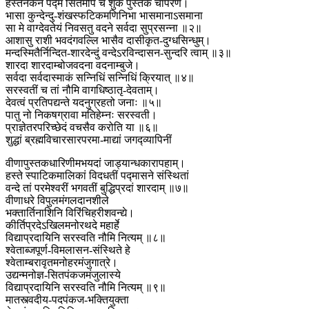
हस्तेनैकेन पद्मं सितमपि च शुकं पुस्तकं चापरेण।
भासा कुन्देन्दु-शंखस्फटिकमणिनिभा भासमानाऽसमाना
सा मे वाग्देवतेयं निवसतु वदने सर्वदा सुप्रसन्ना ॥२॥
आशासु राशी भवदंगवल्लि भासैव दासीकृत-दुग्धसिन्धुम्।
मन्दस्मितैर्निन्दित-शारदेन्दुं वन्देऽरविन्दासन-सुन्दरि त्वाम् ॥३॥
शारदा शारदाम्बोजवदना वदनाम्बुजे।
सर्वदा सर्वदास्माकं सन्निधिं सन्निधिं क्रियात् ॥४॥
सरस्वतीं च तां नौमि वागधिष्ठातृ-देवताम्।
देवत्वं प्रतिपद्यन्ते यदनुग्रहतो जनाः ॥५॥
पातु नो निकषग्रावा मतिहेम्नः सरस्वती।
प्राज्ञेतरपरिच्छेदं वचसैव करोति या ॥६॥
शुद्धां ब्रह्मविचारसारपरमा-माद्यां जगद्व्यापिनीं
वीणापुस्तकधारिणीमभयदां जाड्यान्धकारापहाम्।
हस्ते स्पाटिकमालिकां विदधतीं पद्मासने संस्थितां
वन्दे तां परमेश्वरीं भगवतीं बुद्धिप्रदां शारदाम् ॥७॥
वीणाधरे विपुलमंगलदानशीले
भक्तार्तिनाशिनि विरिंचिहरीशवन्द्ये।
कीर्तिप्रदेऽखिलमनोरथदे महार्हे
विद्याप्रदायिनि सरस्वति नौमि नित्यम् ॥८॥
श्वेताब्जपूर्ण-विमलासन-संस्थिते हे
श्वेताम्बरावृतमनोहरमंजुगात्रे।
उद्यन्मनोज्ञ-सितपंकजमंजुलास्ये
विद्याप्रदायिनि सरस्वति नौमि नित्यम् ॥९॥
मातस्त्वदीय-पदपंकज-भक्तियुक्ता