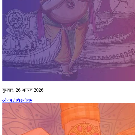
बुधवार, 26 अगस्त 2026
ओणम / थिरुवोणम