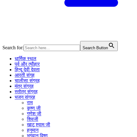
Search for:
Search Button
धार्मिक स्थल
पर्व और त्यौहार
हिन्दू देवी देवता
आरती संगह
चालीसा संग्रह
मंत्र संग्रह
स्तोत्र संग्रह
भजन संग्रह
राम
कृष्ण जी
गणेश जी
शिवजी
खाटू श्याम जी
हनुमान
भगवान विष्णु