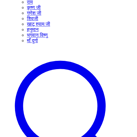
राम
कृष्ण जी
गणेश जी
शिवजी
खाटू श्याम जी
हनुमान
भगवान विष्णु
माँ दुर्गा