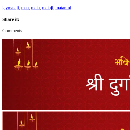
jaymataji
,
maa
,
mata
,
mataji
,
matarani
Share it:
Comments