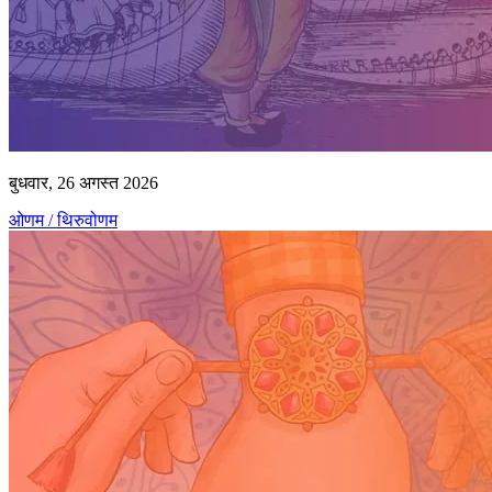
बुधवार, 26 अगस्त 2026
ओणम / थिरुवोणम