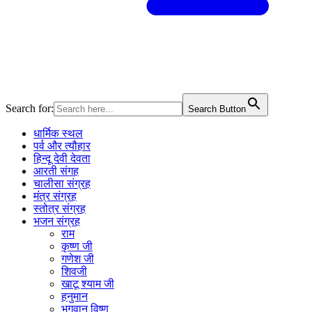
Search for:
Search Button
धार्मिक स्थल
पर्व और त्यौहार
हिन्दू देवी देवता
आरती संगह
चालीसा संग्रह
मंत्र संग्रह
स्तोत्र संग्रह
भजन संग्रह
राम
कृष्ण जी
गणेश जी
शिवजी
खाटू श्याम जी
हनुमान
भगवान विष्णु