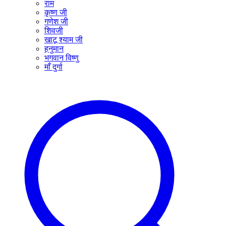
राम
कृष्ण जी
गणेश जी
शिवजी
खाटू श्याम जी
हनुमान
भगवान विष्णु
माँ दुर्गा