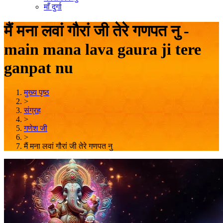
माँ दुर्गा
मैं मना लवां गौरां जी तेरे गणपत नु -
main mana lava gaura ji tere
ganpat nu
मुख्य पृष्ठ
>
संग्रह
>
गणेश जी
>
मैं मना लवां गौरां जी तेरे गणपत नु