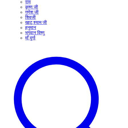
राम
कृष्ण जी
गणेश जी
शिवजी
खाटू श्याम जी
हनुमान
भगवान विष्णु
माँ दुर्गा