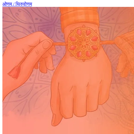
ओणम / थिरुवोणम