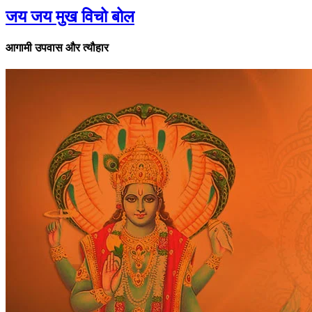
जय जय मुख विचो बोल
आगामी उपवास और त्यौहार