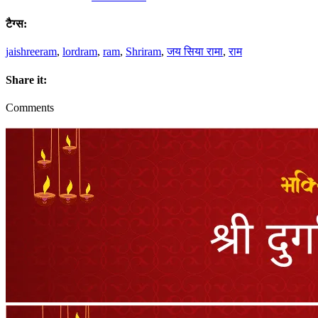
टैग्स:
jaishreeram
,
lordram
,
ram
,
Shriram
,
जय सिया रामा
,
राम
Share it:
Comments