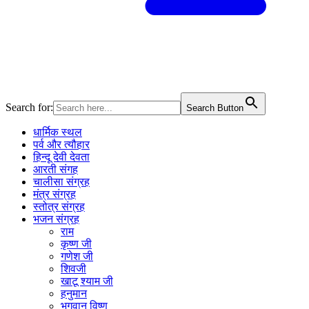
Search for:
Search Button
धार्मिक स्थल
पर्व और त्यौहार
हिन्दू देवी देवता
आरती संगह
चालीसा संग्रह
मंत्र संग्रह
स्तोत्र संग्रह
भजन संग्रह
राम
कृष्ण जी
गणेश जी
शिवजी
खाटू श्याम जी
हनुमान
भगवान विष्णु