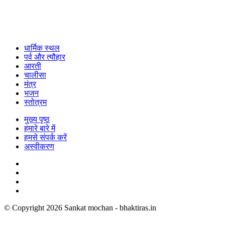
धार्मिक स्थल
पर्व और त्यौहार
आरती
चालीसा
मंत्र
भजन
स्तोत्रम
मुख्य पृष्ठ
हमारे बारे में
हमसे संपर्क करें
अस्वीकरण
© Copyright 2026 Sankat mochan - bhaktiras.in