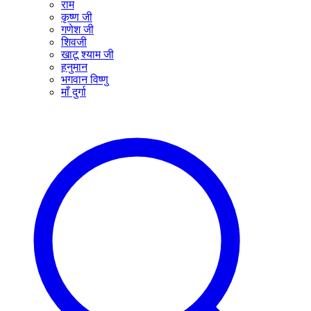
राम
कृष्ण जी
गणेश जी
शिवजी
खाटू श्याम जी
हनुमान
भगवान विष्णु
माँ दुर्गा