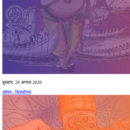
बुधवार, 26 अगस्त 2026
ओणम / थिरुवोणम