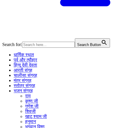
Search for:
Search Button
धार्मिक स्थल
पर्व और त्यौहार
हिन्दू देवी देवता
आरती संगह
चालीसा संग्रह
मंत्र संग्रह
स्तोत्र संग्रह
भजन संग्रह
राम
कृष्ण जी
गणेश जी
शिवजी
खाटू श्याम जी
हनुमान
भगवान विष्णु