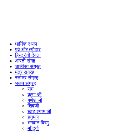
धार्मिक स्थल
पर्व और त्यौहार
हिन्दू देवी देवता
आरती संगह
चालीसा संग्रह
मंत्र संग्रह
स्तोत्र संग्रह
भजन संग्रह
राम
कृष्ण जी
गणेश जी
शिवजी
खाटू श्याम जी
हनुमान
भगवान विष्णु
माँ दुर्गा