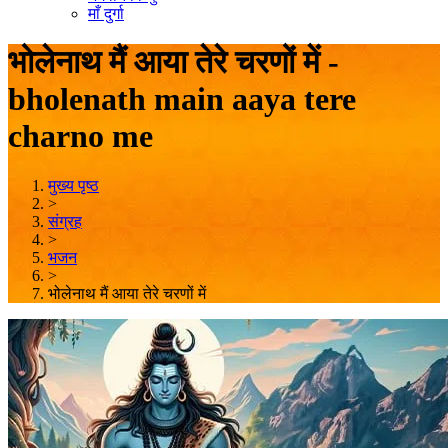
माँ दुर्गा
भोलेनाथ मैं आया तेरे चरणों में -
bholenath main aaya tere
charno me
मुख्य पृष्ठ
>
संग्रह
>
भजन
>
भोलेनाथ मैं आया तेरे चरणों में