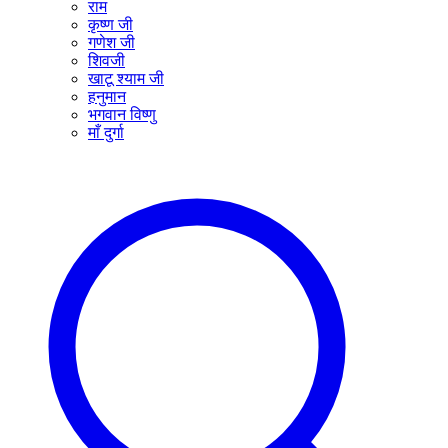
राम
कृष्ण जी
गणेश जी
शिवजी
खाटू श्याम जी
हनुमान
भगवान विष्णु
माँ दुर्गा