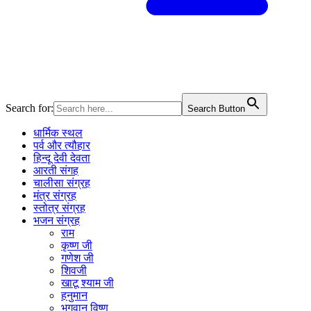
Search for:
Search Button
धार्मिक स्थल
पर्व और त्यौहार
हिन्दू देवी देवता
आरती संगह
चालीसा संग्रह
मंत्र संग्रह
स्तोत्र संग्रह
भजन संग्रह
राम
कृष्ण जी
गणेश जी
शिवजी
खाटू श्याम जी
हनुमान
भगवान विष्णु