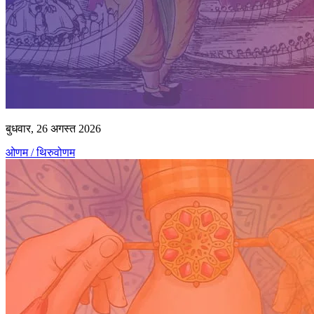
बुधवार, 26 अगस्त 2026
ओणम / थिरुवोणम