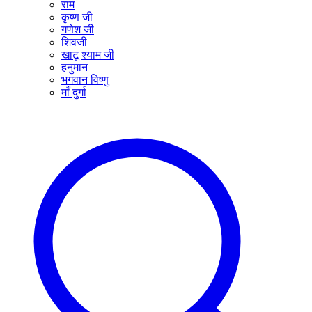
राम
कृष्ण जी
गणेश जी
शिवजी
खाटू श्याम जी
हनुमान
भगवान विष्णु
माँ दुर्गा