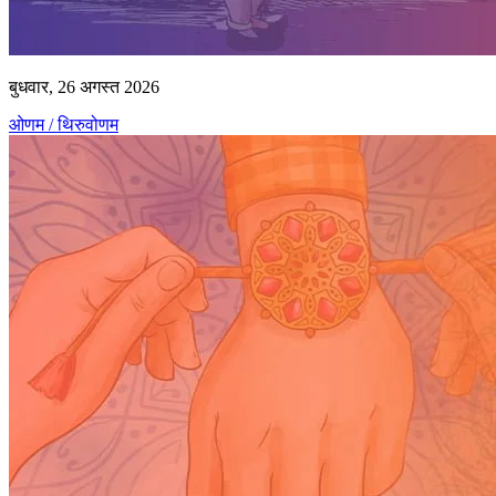
बुधवार, 26 अगस्त 2026
ओणम / थिरुवोणम