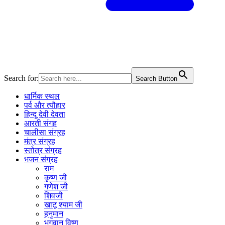
Search for:
Search Button
धार्मिक स्थल
पर्व और त्यौहार
हिन्दू देवी देवता
आरती संगह
चालीसा संग्रह
मंत्र संग्रह
स्तोत्र संग्रह
भजन संग्रह
राम
कृष्ण जी
गणेश जी
शिवजी
खाटू श्याम जी
हनुमान
भगवान विष्णु