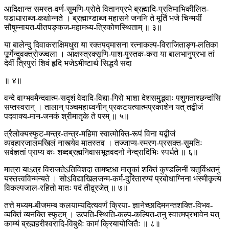
आदिक्षान्त समस्त-वर्ण-सुमणि-प्रोते वितानप्रभे ब्रह्मादि-प्रतिमाभिकीलित-
षडाधाराब्ज-कक्षोन्नते । ब्रह्माण्डाब्ज महासने जननि ते मूर्तिं भजे चिन्मयीं
सौषुम्नायत-पीतपङ्कज-महामध्य-त्रिकोणस्थिताम् ॥ ३॥
या बालेन्दु दिवाकराक्षिमधुरा या रक्तपद्मासना रत्नाकल्प-विराजिताङ्ग-लतिका
पूर्णेन्दुवक्त्रोज्ज्वला । आक्षस्त्रक्सृणि-पाश-पुस्तक-करा या बालभानुप्रभा तां
देवीं त्रिपुरां शिवं हृदि भजेऽभीष्टार्थ सिद्धयै सदा
॥ ४॥
वन्दे वाग्भवमैन्दवात्म-सदृशं वेदादि-विद्या-गिरो भाशा देशसमुद्भवाः पशुगताश्छन्दांसि
सप्तस्वरान् । तालान् पञ्चमहाध्वनीन् प्रकटयत्यात्मप्रकाशेन यत् तद्बीजं
पदवाक्य-मान-जनकं श्रीमातृके ते परम् ॥ ५॥
त्रैलोक्यस्फुट-मन्त्र-तन्त्र-महिमा स्वात्मोक्ति-रूपं विना यद्बीजं
व्यवहारजालमखिलं नास्त्येव मातस्तव । तज्जाप्य-स्मरण-प्रसक्त-सुमतिः
सर्वज्ञतां प्राप्य कः शब्दब्रह्मनिवासभूतवदनो नेन्द्रादिभिः स्पर्धते ॥ ६॥
मात्रा याऽत्र विराजतेऽतिविशदा तामष्टधा मातृकां शक्तिं कुण्डलिनीं चतुर्विधतनुं
यस्तत्त्वविन्मन्यते । सोऽविद्याखिलजन्म-कर्म-दुरितारण्यं प्रबोधाग्निना भस्मीकृत्य
विकल्पजाल-रहितो मातः पदं तीद्व्रजेत् ॥ ७॥
तत्ते मध्यम-बीजमम्ब कलयाम्यदित्यवर्णं क्रिया- ज्ञानेच्छादिमनन्तशक्ति-विभव-
व्यक्तिं व्यनक्ति स्फुटम् । उत्पति-स्थिति-कल्प-कल्पित-तनु स्वात्मप्रभावेन यत्
काम्यं ब्रह्महरीश्वरादि-विबुधैः कामं क्रियायोजितैः ॥ ८॥