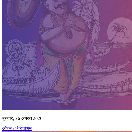
बुधवार, 26 अगस्त 2026
ओणम / थिरुवोणम