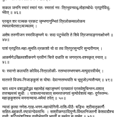
सकल जननि स्मारं स्मारं गतः स्मरतां नरः त्रिभुवनवधू-मोहाम्बोधेः प्रपूर्णविधु-
र्भवेत् ॥ ४६॥
प्रसून शर पञ्चक प्रकट जृम्भणागुम्भितं त्रिलोकमवलोकय
त्यमलचेतसाऽचञ्चलम् ।
अशेष तरुणीजन स्मरविजृम्भणे यः सदा पटुर्भवति ते शिवे त्रिजगदङ्गनाक्षोभणे ॥
४७॥
पाशं प्रपूरित-महा-सुमति-प्रकाशो यो वा तव त्रिपुरसुन्दरि सुन्दरीणाम् ।
आकर्षणेऽखिलवशीकरणे प्रवीणं चित्ते दधाति स जगत्त्रय-वश्यकृत् स्यात् ॥
४८॥
यः स्वान्ते कलयति कोविद-स्त्रिलोकी- स्तम्भारम्भणचण-मत्युदारवीर्यम् ।
मातस्ते विजय-निजाङ्कुशं स योषाः देवान्स्तम्भयति च भूभुजोऽन्यसैन्यम् ॥ ४९॥
चाप ध्यान वशाद्भवोद्भव महामोहं महाजृम्भणं प्रख्यातं प्रसवेषुचिन्तन-वशात्
तत्तच्छरव्यं सुधीः । पाशध्यानवसात् समस्तजगतां मृत्योर्वशत्वं महा- दुर्गस्तम्भ-
महाङ्कुशस्य मननान्माया-ममेयां तरेत् ॥ ५०॥
न्यासं कृत्वा गणेश-ग्रह-भगण-महायोगिनी-राशि-पीठैः षड्भिः श्रीमातृकार्णैः
सहित-बहुकलै-रष्टवाग्देवताभिः । सश्रीकण्ठादियुग्मै-र्विमलनिजतनौ केशवाद्यैश्च
तत्त्वैः षट्त्रिंशद्भिश्च तत्त्वैर्भगवति भवतीं य स्मरेत् स त्वमेव ॥ ५१॥