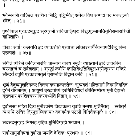
।
भवेन्मनसि वाञ्छित-प्रथित-सिद्धि-वृद्धिर्भवेत् अनेक-विध-सम्पदां पद-मनन्तुल्यो
भवेत् ॥ ५६॥
पृथ्वीपाल प्रकटमुकुट स्रग्रजो राजिताङ्घ्रिः विद्युत्पुञ्जानतिनुतिसमाराधितो
बाधितारिः ।
विद्याः सर्वाः कलयति हृद व्याकरोति प्रवाचा लोकाश्चार्यैर्नवनवपदैरिन्दु बिम्ब
प्रकाशैः ॥ ५७॥
संगीतं गिरिजे कवित्वसरणिं-चाम्नाय-वाक्य-स्मृतेः व्याख्यानं हृदि तावकीन-
चरणद्वन्दं च सर्वज्ञताम् । श्रद्धां कर्मणि कालिकेऽतिविपुल-श्रीजृम्भणं मन्दिरे
सौन्दर्यं वपुषि प्रकाशमतुलं प्राप्नोति विद्वान् कवि ॥ ५८॥
भूष्यं वैदुष्यमुद्यद्दिनकर किरणाकरमाकारतेजः सुव्यक्तं भक्तिमार्गं निगमनिगदितं
दुर्गमं योगमार्गम् । आयुष्यं ब्रह्मपोष्यं हरगिरिविशदां कीर्तिमभ्येत्य भूमौ देहान्ते
ब्रह्मपारं परशिवचरणाकरमभ्येति विद्वान् ॥ ५९॥
दुर्वाससा महित दिव्य मुनीश्वरेण विद्याकला युवति मन्मथ-मूर्तिनैतत् । स्तोत्रं
व्यधायि रुचिरं त्रिपुराम्बिकायाः वेदागमैक पटली विदितैकमूर्तेः ॥ ६०॥
सदसदनुग्रह-निग्रह-गृहित-मुनिविग्रहो भगवान् ।
सर्वासामुपनिषदां दुर्वासा जयति देशिकः प्रथमः ॥ ६१॥