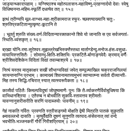
जाड्यान्ध्कारापहाम् । यन्निष्ठाश्च महोत्पलासन-महाविष्णु-प्रहन्नार्दयो देवाः स्वेषु
विधिष्वनन्त-महिम-स्फूर्तिं दधत्येव तत् ॥ १५॥
इत्थं त्रीण्यपि मूल-वाग्भव-महा-श्रीकामराज स्फुर- च्छक्त्त्याख्यानि चतुः-
श्रुतिप्रकटितान्युत्कृष्ट-कूटानि ते
। भूतर्तु श्रुति संख्य-वर्ण-विदितान्यारक्तकान्ते शिवे यो जानाति स एव सर्वजगतां-
स्थिति-ध्वंसकृत् ॥ १६॥
ब्रह्मा योनि-रमा-सुरेश्वर-सुहृल्ल्रेखभिरुक्त्तैस्तथा मार्ताण्डेन्दु-मनोज-हंस-वसुधा-
मायाभिरुत्तसितैः । सोमाम्भु-क्षिति-शक्तिभिः प्रकटितै-र्बाणाङ्गवेदैः क्रमाद् वर्णैः
श्रीशिवदेशिकेन विदितां विद्यां तवाम्बाश्रये ॥ १७॥
नित्यं यस्तव मातृकाक्षर सखीं सौभाग्यविद्यां जपेत् सम्पूज्याखिल चक्रराजनिलयां
सायन्तनाग्नि प्रभाम् । कामाख्यं शिवनामतत्त्वमुभयं व्याप्यात्म्ना सर्वतो दीव्यान्ती-
मिह तस्य सिद्धि-रचिरात् स्यात् त्वत्स्वरूपैकता ॥ १८॥
काव्यैर्वा पठितैः किमल्पविदुषां जोघुष्यमाणैः पुनः किं तै-र्व्याकरणैर्विवोबुधिषया किं
वाभिधानश्रिया । एतैरम्ब न बोभवीति सुकवि-स्तावत्तव श्रीमतोः
यावन्नानुसरीसरीति सरणिं पादाब्जयोः पावनीम् ॥ १९॥
गेहं नाकति गर्वितः प्रवणति स्त्रीसङ्गमो मोक्षति द्वेषी मित्रति पातकं सुकृतति
क्ष्मावल्लभो दासति । मृत्युर्वैद्यति दूषणं सुगुणति त्वत्पाद-संसेवनात् त्वां वन्दे
भवभीति-भञ्जनकरीं गौरीं गिरीशप्रियाम् ॥ २०॥