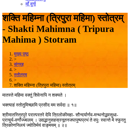
माँ दुर्गा
शक्ति महिम्ना (त्रिपुरा महिमा) स्तोत्रम्
- Shakti Mahimna ( Tripura
Mahima ) Stotram
मुख्य पृष्ठ
>
संग्रह
>
स्तोत्रम
>
शक्ति महिम्ना (त्रिपुरा महिमा) स्तोत्रम्
मातस्ते महिमा वक्तुं शिवेनापि न शक्यते ।
भक्त्याहं स्तोतुमिच्छामि प्रसीद मम सर्वदा ॥ १॥
श्रीमातस्त्रिपुरे परात्परतरे देवि त्रिलोकीमहा- सौन्दर्यार्णव-मन्थनोद्भवसुधा-
प्राचुर्य-वर्णोज्ज्वलम् । उद्यद्भानुसहस्रनूतनजपापुष्पप्रभं ते वपुः स्वान्ते मे स्फुरतु
त्रिकोणनिलयं ज्योतिर्मयं वाङ्मयम् ॥ २॥