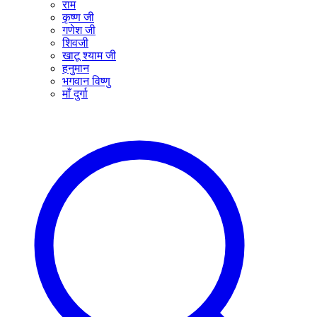
राम
कृष्ण जी
गणेश जी
शिवजी
खाटू श्याम जी
हनुमान
भगवान विष्णु
माँ दुर्गा