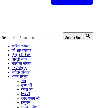
Search for:
Search Button
धार्मिक स्थल
पर्व और त्यौहार
हिन्दू देवी देवता
आरती संगह
चालीसा संग्रह
मंत्र संग्रह
स्तोत्र संग्रह
भजन संग्रह
राम
कृष्ण जी
गणेश जी
शिवजी
खाटू श्याम जी
हनुमान
भगवान विष्णु