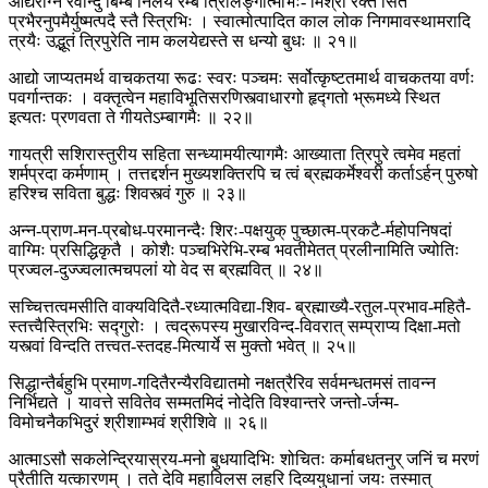
आद्यैरग्नि रवीन्दु बिम्ब निलये रम्ब त्रिलिङ्गात्मभिः- मिश्रा रक्त सित
प्रभैरनुपमैर्युष्मत्पदै स्तै स्त्रिभिः । स्वात्मोत्पादित काल लोक निगमावस्थामरादि
त्रयैः उद्भूतं त्रिपुरेति नाम कलयेद्यस्ते स धन्यो बुधः ॥ २१॥
आद्यो जाप्यतमर्थ वाचकतया रूढः स्वरः पञ्चमः सर्वोत्कृष्टतमार्थ वाचकतया वर्णः
पवर्गान्तकः । वक्तृत्वेन महाविभूतिसरणिस्त्वाधारगो हृद्गतो भ्रूमध्ये स्थित
इत्यतः प्रणवता ते गीयतेऽम्बागमैः ॥ २२॥
गायत्री सशिरास्तुरीय सहिता सन्ध्यामयीत्यागमैः आख्याता त्रिपुरे त्वमेव महतां
शर्मप्रदा कर्मणाम् । तत्तद्दर्शन मुख्यशक्तिरपि च त्वं ब्रह्मकर्मेश्वरी कर्ताऽर्हन् पुरुषो
हरिश्च सविता बुद्धः शिवस्त्वं गुरु ॥ २३॥
अन्न-प्राण-मन-प्रबोध-परमानन्दैः शिरः-पक्षयुक् पुच्छात्म-प्रकटै-र्महोपनिषदां
वाग्मिः प्रसिद्धिकृतै । कोशैः पञ्चभिरेभि-रम्ब भवतीमेतत् प्रलीनामिति ज्योतिः
प्रज्वल-दुज्ज्वलात्मचपलां यो वेद स ब्रह्मवित् ॥ २४॥
सच्चित्तत्वमसीति वाक्यविदितै-रध्यात्मविद्या-शिव- ब्रह्माख्यै-रतुल-प्रभाव-महितै-
स्तत्त्वैस्त्रिभिः सद्गुरोः । त्वद्रूपस्य मुखारविन्द-विवरात् सम्प्राप्य दिक्षा-मतो
यस्त्वां विन्दति तत्त्वत-स्तदह-मित्यार्ये स मुक्तो भवेत् ॥ २५॥
सिद्धान्तैर्बहुभि प्रमाण-गदितैरन्यैरविद्यातमो नक्षत्रैरिव सर्वमन्धतमसं तावन्न
निर्भिद्यते । यावत्ते सवितेव सम्मतमिदं नोदेति विश्वान्तरे जन्तो-र्जन्म-
विमोचनैकभिदुरं श्रीशाम्भवं श्रीशिवे ॥ २६॥
आत्माऽसौ सकलेन्द्रियास्रय-मनो बुधयादिभिः शोचितः कर्माबधतनुर् जनिं च मरणं
प्रैतीति यत्कारणम् । तते देवि महाविलस लहरि दिव्ययुधानां जयः तस्मात्