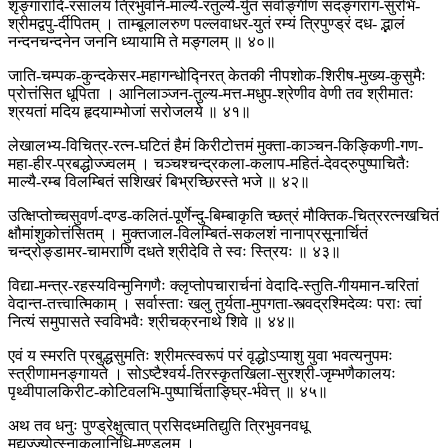
श‍ृङ्गारादि-रसालयं त्रिभुवनि-माल्यै-रतुल्यै-र्युतं सर्वाङ्गीण सदङ्गराग-सुरभि-
श्रीमद्वपु-र्दीपितम् । ताम्बूलालरुण पल्लवाधर-युतं रम्यं त्रिपुण्ड्रं दध- द्भालं
नन्दनचन्दनेन जननि ध्यायामि ते मङ्गलम् ॥ ४०॥
जाति-चम्पक-कुन्दकेसर-महागन्धोद्निरत् केतकी नीपशोक-शिरीष-मुख्य-कुसुमैः
प्रोत्तंसित धूपिता । आनिलाञ्जन-तुल्य-मत्त-मधुप-श्रेणीव वेणी तव श्रीमातः
श्रयतां मदिय हृदयाम्भोजां सरोजलये ॥ ४१॥
लेखालभ्य-विचित्र-रत्न-घटितं हैमं किरीटोत्तमं मुक्ता-काञ्चन-किङ्किणी-गण-
महा-हीर-प्रबद्धोज्ज्वलम् । चञ्चश्चन्द्रकला-कलाप-महितं-देवद्रुपुष्पाचितैः
माल्यै-रम्ब विलम्बितं सशिखरं बिभ्रच्छिरस्ते भजे ॥ ४२॥
उत्क्षिप्तोच्चसुवर्ण-दण्ड-कलितं-पूर्णेन्दु-बिम्बाकृति च्छत्रं मौक्तिक-चित्ररत्नखचितं
क्षौमांशुकोत्तंसितम् । मुक्तजाल-विलम्बितं-सकलशं नानाप्रसूनार्चितं
चन्द्रोङ्डामर-चामराणि दधते श्रीदेवि ते स्वः स्त्रियः ॥ ४३॥
विद्या-मन्त्र-रहस्यविन्मुनिगणैः क्लृप्तोपचारार्चनां वेदादि-स्तुति-गीयमान-चरितां
वेदान्त-तत्त्वात्मिकाम् । सर्वास्ताः खलु तुर्यता-मुपगता-स्त्वद्रश्मिदेव्यः पराः त्वां
नित्यं समुपासते स्वविभवैः श्रीचक्रनाथे शिवे ॥ ४४॥
एवं य स्मरति प्रबुद्धसुमतिः श्रीमत्स्वरूपं परं वृद्धोऽप्याशु युवा भवत्यनुपमः
स्त्रीणामनङ्गायते । सोऽष्टैश्वर्य-तिरस्कृतखिला-सुरश्री-जृम्भणैकालयः
पृथ्वीपालकिरीट-कोटिवलभि-पुष्पार्चिताङ्घ्रि-र्भवेत्त् ॥ ४५॥
अथ तव धनुः पुण्ड्रेक्षुत्वात् प्रसिदध्मतिद्युति त्रिभुवनवधू
मुद्यज्ज्योत्स्नाकलानिधि-मण्डलम् ।