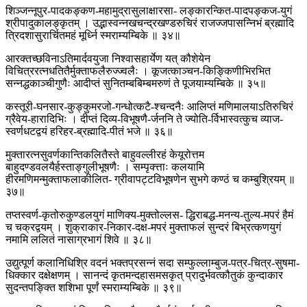
शिञ्जन्नूपुर-पादकङ्कण-महामुद्रासुलाक्षारसा- लङ्कारन्कित-पादपङ्कज-युगं
श्रीपादुकालङ्कृतम् । उद्भास्वन्नखचन्द्रखण्डरुचिरं राजज्जपासन्निभं ब्रह्मादि
त्रिदशासुरार्चितमहं मूर्ध्नि स्मराम्यम्बिके ॥ ३४॥
आरक्तच्छविनाऽतिमार्दवयुजा निश्वासहार्येण यत् कौशेयेन
विचित्ररत्नधतितैर्मुक्ताफलैरुज्ज्वलैः । कूजत्काञ्चन-किङ्किणीभिरभित
सन्नद्धकाञ्चीगुणैः आदीप्तं सुनितम्बबिम्बमरुणं ते पूजयाम्यम्बिके ॥ ३५॥
कस्तूरी-घनसार-कुङ्कुमरजो-गन्धोत्कटै-श्चन्दनैः आलिप्तं मणिमालयाऽतिरुचिरं
ग्रैवेय-हारादिभिः । दीप्तं दिव्य-विभूषणै-र्जननि ते ज्योति-र्विभास्वत्कुच व्याज-
स्वर्णधटद्वयं हरिहर-ब्रह्मादि-पीतं भजे ॥ ३६॥
मुक्तारत्नसुवर्णकान्तिकलितैस्ते बाहुवल्लीरहं केयूरोत्तम
बाहुदण्डवलयैर्हस्ताङ्गुलीभूषणैः । सम्पृक्त्ताः कलयामि
हीरमणिमन्मुक्ताफलाकीलित- ग्रीवापट्टविभूषणेन सुभगे कण्ठं च कम्बुश्रियम् ॥
३७॥
तप्तस्वर्ण-कृतोरुकुण्डलयुगं माणिक्य-मुक्तोल्लस- द्धिराबद्ध-मनन्य-तुल्य-मपरं हैमं
च चक्रद्वयम् । शुक्राकार-निकार-दक्ष-मपरं मुक्ताफलं सुन्दरं बिभ्रत्कणयुगं
नमामि ललितं नासाग्रभागं शिवे ॥ ३८॥
उद्युत्पूर्ण कलानिधिश्रि वदनं भक्तप्रसन्नं सदा सम्फुल्लाम्बुज-पत्र-चित्र-सुषमा-
धिक्कार दक्षेक्षणम् । सानन्दं कृतमन्दहासमसकृत् प्रादुर्भवत्कौतुकं कुन्दाकार
सुदन्तपङ्क्ति शशिभा पूर्णं स्मराम्यम्बिके ॥ ३९॥