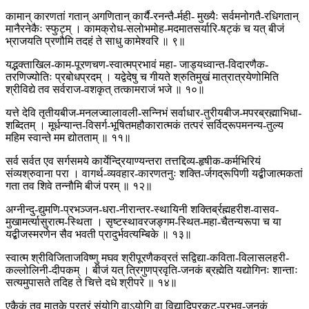
कामान् कारणतां गतान् अगणितान् कार्यै-रनन्तै-र्मही- मुख्यैः सर्वमनोगतै-रधिगतान्
मानैरनेकैः स्फुट्म् । कामक्रोध-सलोभमोह-मदमातसर्यारि-षट्कं च यत् बीजं
भ्राजयति प्रणौमि तदहं ते साधु कामेश्वरि ॥ ९॥
यद्भक्ताखिल-काम-पूरणचण-स्वात्मप्रभावं महा- जाड्यध्वान्त-विदारणैक-
तरणिज्योतिः प्रबोधप्रदम् । यद्वेदेषु च गीयते श्रुतिमुखं मात्रात्रयेणोमिति
श्रीविद्ये तव सर्वराज-वशकृत् तत्कामराजं भजे ॥ १०॥
यत्ते देवि तृतीयबीज-मनलज्वालावली-सन्निभं सर्वाधार-तुरीयबीज-मपरब्रह्माभिधा-
शब्दितम् । मूर्धन्यान्त-विसर्ग-भूषितमहौकारात्मकं तत्परं सर्विद्रूपमनन्य-तुल्य
महिम स्वान्ते मम द्योतताम् ॥ ११॥
सर्व सर्वत एव सर्गसमये कार्येन्द्रियाण्यन्तरा तत्तद्दिव्य-हृषीक-कर्मभिरियं
संव्यश्रुवाना परा । वागर्थ-व्यवहार-कारणतनुः शक्ति-र्जगद्रूपिणी यद्बीजात्मकतां
गता तव शिवे तन्नौमि बीजं परम् ॥ १२॥
अग्नीन्दु-द्युमणि-प्रभञ्जन-धरा-नीरान्तर-स्थायिनी शक्तिर्ब्रह्महरीश-वासव-
मुखामर्त्यासुरात्म-स्थिता । सृष्टस्थावरजङ्गम-स्थित-महा-चैतन्यरूपा च या
यद्बीजस्मरणेन सैव भवती प्रादुर्भवत्यम्बिके ॥ १३॥
स्वात्म श्रीविजिताजविष्णु मघव श्रीपूरणैकव्रतं सद्विद्या-कविता-विलासलहरी-
कल्लोलिनी-दीपकम् । बीजं यत् त्रिगुणप्रवृति-जनकं ब्रह्मेति यद्योगिनः शान्ताः
सत्यमुपासते तदिह ते चित्ते दधे श्रीपरे ॥ १४॥
एकैकं तव मातृके परतरं संयोगि वाऽयोगि वा विद्यादिप्रकट-प्रभव-जनकं