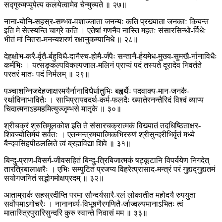
सद्गुरुमप्युपेत्य कलयेत्वामेव चेन्मुच्यते ॥ २७॥
नाना-योनि-सहस्र-सम्भव-वशाज्जाता जनन्यः कति प्रख्याता जनकाः कियन्त
इति मे सेत्स्यन्ति चाग्रे कति । एतेषां गणनैव नास्ति महतः संसारसिन्धो-र्विधेः
भीतं मां नितरा-मनन्यशरणं रक्षानुकम्पानिधे ॥ २८॥
देहक्षोभ-करै-र्वृतै-र्बहुविधै-दानैस्च-होमै-र्जपैः सन्तानै-र्हयमेध-मुख्य-सुमखै-र्नानाविधैः
कर्मभिः । यत्सङ्कल्पविकल्पजाल-मलिनं प्राप्यं पदं तस्यते दूरादेव निवर्तते
परतरं मातः पदं निर्मलम् ॥ २९॥
पञ्चाशन्निजदेहजाक्षरमयैर्नानाविधैर्धातुभिः बह्वर्थैः पदवाक्य-मान-जनकै-
रर्थाविनाभावितैः । साभिप्रायवदर्थ-कर्म-फलदैः ख्यातेरनन्तैरिदं विश्वं व्याप्य
चिदात्मनाऽहमहमित्युज्जृम्भसे मातृके ॥ ३०॥
श्रीचक्रं श्रुतिमूलकोश इति ते संसारचक्रात्मकं विख्यातं तदधिष्ठिताक्षर-
शिवज्योतिर्मयं सर्वतः । एतन्मन्त्रमयात्मिकभिररुणं श्रीसुन्दरीभिर्वृतं मध्ये
बैन्दवसिंहपीठललिते त्वं ब्रह्मविद्या शिवे ॥ ३१॥
बिन्दु-प्राण-विसर्ग-जीवसहितं बिन्दु-त्रिबिजात्मकं षट्कूटानि विपर्ययेण निगदेत्
तारत्रिबालाक्षरैः । एभिः सम्पुटितं प्रजप्य विहरेत्प्रासाद-मन्त्रं परं गुह्यद्गुह्यतमं
सयोगजनितं सद्भोगमोक्षप्रदम् ॥ ३२॥
आताम्रार्क सहस्रदीप्ति परमा सौन्दर्यसारै-रलं लोकातीत महोदयै रुपयुता
सर्वोपमाऽगोचरैः । नानानर्घ्य-विभूषणैरगणितै-र्जाज्वल्यमानाऽभितः त्वं
मातास्त्रिपुरारिसुन्दरि कुरु स्वान्ते निवासं मम ॥ ३३॥