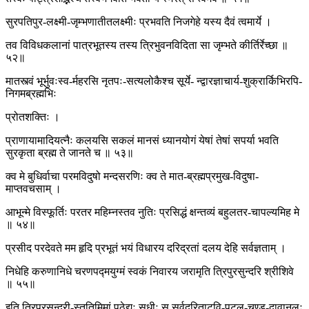
सुरपतिपुर-लक्ष्मी-जृम्भणातीतलक्ष्मीः प्रभवति निजगेहे यस्य दैवं त्वमार्ये ।
तव विविधकलानां पात्रभूतस्य तस्य त्रिभुवनविदिता सा जृम्भते कीर्तिर्रेच्छा ॥
५२॥
मातस्त्वं भूर्भुवःस्व-र्महरसि नृतपः-सत्यलोकैश्च सूर्ये- न्द्वारज्ञाचार्य-शुक्रार्किभिरपि-
निगमब्रह्मभिः
प्रोतशक्तिः ।
प्राणायामादियत्नैः कलयसि सकलं मानसं ध्यानयोगं येषां तेषां सपर्या भवति
सुरकृता ब्रह्म ते जानते च ॥ ५३॥
क्व मे बुधिर्वाचा परमविदुषो मन्दसरणिः क्व ते मात-ब्रह्मप्रमुख-विदुषा-
माप्तवचसाम् ।
आभून्मे विस्फूर्तिः परतर महिम्नस्तव नुतिः प्रसिद्धं क्षन्तव्यं बहुलतर-चापल्यमिह मे
॥ ५४॥
प्रसीद परदेवते मम हृदि प्रभूतं भयं विधारय दरिद्रतां दलय देहि सर्वज्ञताम् ।
निधेहि करुणानिधे चरणपद्मयुग्मं स्वकं निवारय जरामृति त्रिपुरसुन्दरि श्रीशिवे
॥ ५५॥
इति त्रिपुरसुन्दरी-स्तुतिमिमां पठेद्यः सुधीः स सर्वदुरिताटवि-पटल-चण्ड-दावानलः