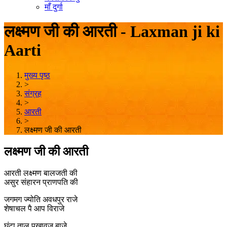
माँ दुर्गा
लक्ष्मण जी की आरती - Laxman ji ki
Aarti
मुख्य पृष्ठ
>
संग्रह
>
आरती
>
लक्ष्मण जी की आरती
लक्ष्मण जी की आरती
आरती लक्ष्मण बालजती की
असुर संहारन प्राणपति की
जगमग ज्योति अवधपुर राजे
शेषाचल पै आप विराजे
घंटा ताल पखावज बाजे