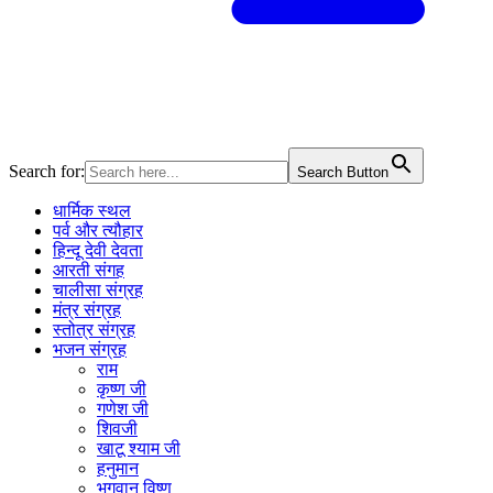
Search for:
Search Button
धार्मिक स्थल
पर्व और त्यौहार
हिन्दू देवी देवता
आरती संगह
चालीसा संग्रह
मंत्र संग्रह
स्तोत्र संग्रह
भजन संग्रह
राम
कृष्ण जी
गणेश जी
शिवजी
खाटू श्याम जी
हनुमान
भगवान विष्णु