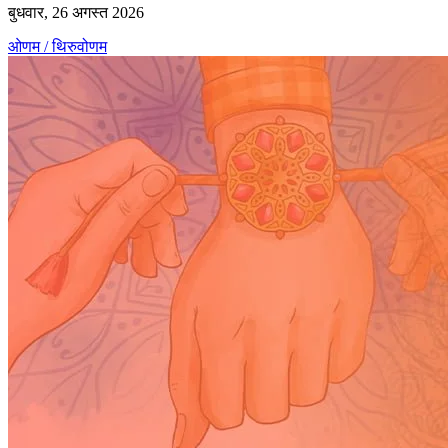
बुधवार, 26 अगस्त 2026
ओणम / थिरुवोणम