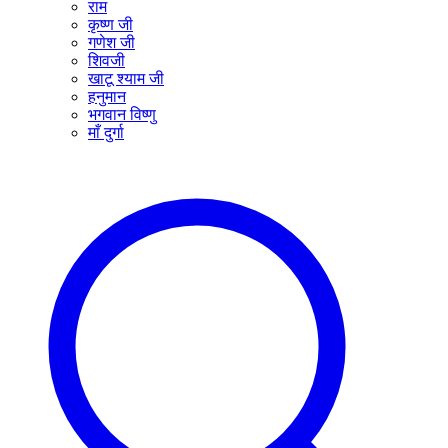
राम
कृष्ण जी
गणेश जी
शिवजी
खाटू श्याम जी
हनुमान
भगवान विष्णु
माँ दुर्गा