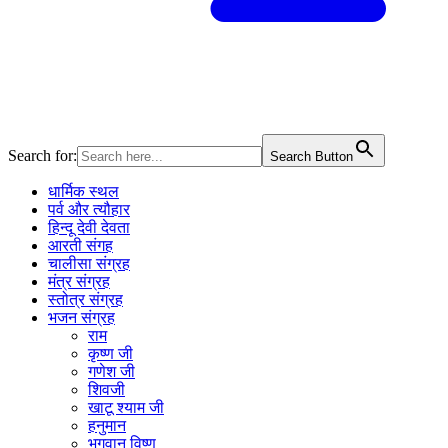
Search for:
Search Button
धार्मिक स्थल
पर्व और त्यौहार
हिन्दू देवी देवता
आरती संगह
चालीसा संग्रह
मंत्र संग्रह
स्तोत्र संग्रह
भजन संग्रह
राम
कृष्ण जी
गणेश जी
शिवजी
खाटू श्याम जी
हनुमान
भगवान विष्णु