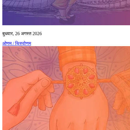
बुधवार, 26 अगस्त 2026
ओणम / थिरुवोणम