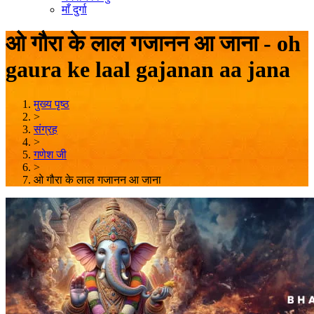
माँ दुर्गा
ओ गौरा के लाल गजानन आ जाना - oh
gaura ke laal gajanan aa jana
मुख्य पृष्ठ
>
संग्रह
>
गणेश जी
>
ओ गौरा के लाल गजानन आ जाना