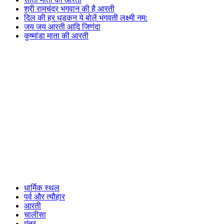
श्री रामचंद्र भगवान की है आरती
दिल की हर धड़कन ये बोलें भगवती लक्ष्मी नम:
जय जय आरती आदि जिणंदा
कुष्मांडा माता की आरती
धार्मिक स्थल
पर्व और त्यौहार
आरती
चालीसा
मंत्र