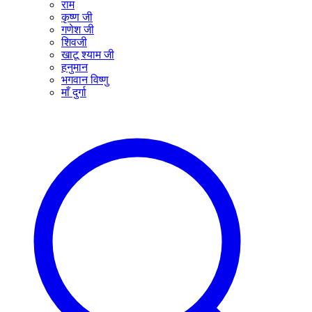
राम
कृष्ण जी
गणेश जी
शिवजी
खाटू श्याम जी
हनुमान
भगवान विष्णु
माँ दुर्गा