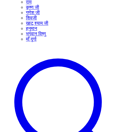
राम
कृष्ण जी
गणेश जी
शिवजी
खाटू श्याम जी
हनुमान
भगवान विष्णु
माँ दुर्गा