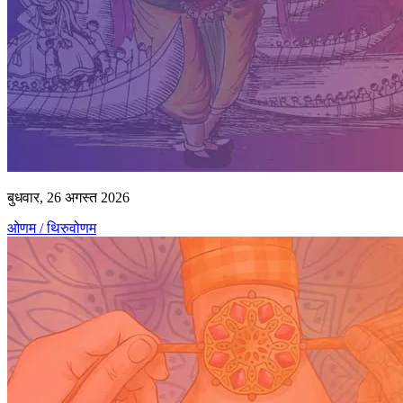
बुधवार, 26 अगस्त 2026
ओणम / थिरुवोणम