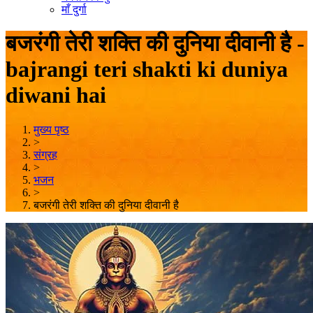
माँ दुर्गा
बजरंगी तेरी शक्ति की दुनिया दीवानी है -
bajrangi teri shakti ki duniya
diwani hai
मुख्य पृष्ठ
>
संग्रह
>
भजन
>
बजरंगी तेरी शक्ति की दुनिया दीवानी है