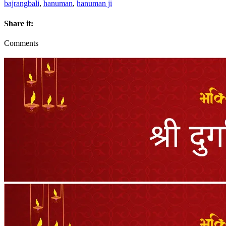
bajrangbali
,
hanuman
,
hanuman ji
Share it:
Comments