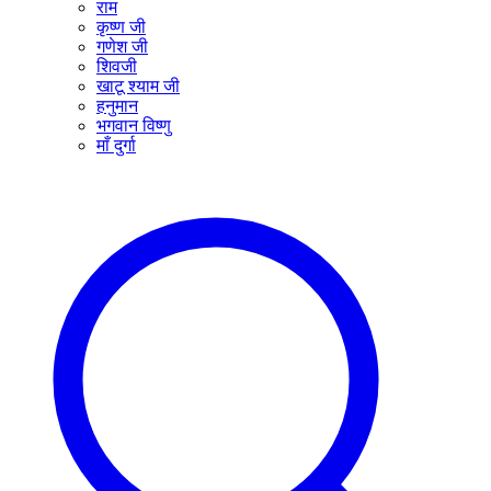
राम
कृष्ण जी
गणेश जी
शिवजी
खाटू श्याम जी
हनुमान
भगवान विष्णु
माँ दुर्गा