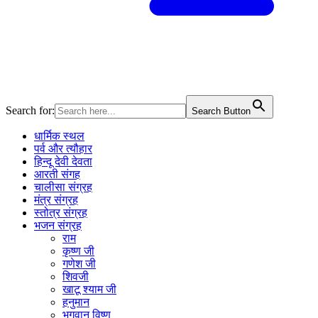
Search for:
Search Button
धार्मिक स्थल
पर्व और त्यौहार
हिन्दू देवी देवता
आरती संगह
चालीसा संग्रह
मंत्र संग्रह
स्तोत्र संग्रह
भजन संग्रह
राम
कृष्ण जी
गणेश जी
शिवजी
खाटू श्याम जी
हनुमान
भगवान विष्णु