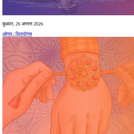
बुधवार, 26 अगस्त 2026
ओणम / थिरुवोणम