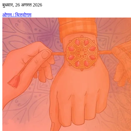
बुधवार, 26 अगस्त 2026
ओणम / थिरुवोणम