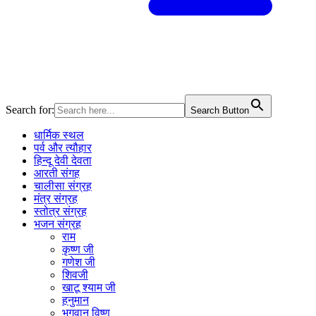
Search for:
Search Button
धार्मिक स्थल
पर्व और त्यौहार
हिन्दू देवी देवता
आरती संगह
चालीसा संग्रह
मंत्र संग्रह
स्तोत्र संग्रह
भजन संग्रह
राम
कृष्ण जी
गणेश जी
शिवजी
खाटू श्याम जी
हनुमान
भगवान विष्णु