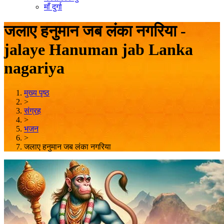
माँ दुर्गा
जलाए हनुमान जब लंका नगरिया -
jalaye Hanuman jab Lanka
nagariya
मुख्य पृष्ठ
>
संग्रह
>
भजन
>
जलाए हनुमान जब लंका नगरिया