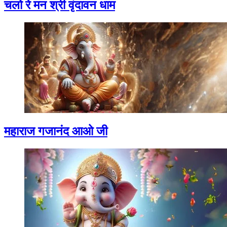
चलो रे मन श्री वृंदावन धाम
महाराज गजानंद आओ जी