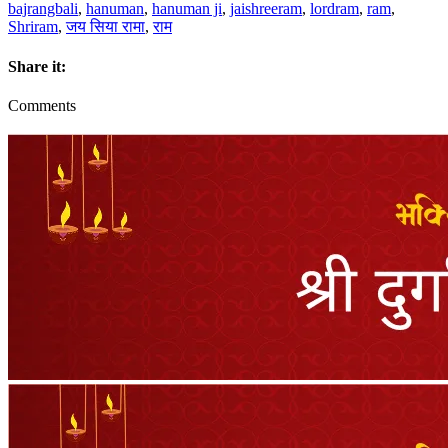
bajrangbali
,
hanuman
,
hanuman ji
,
jaishreeram
,
lordram
,
ram
,
Shriram
,
जय सिया रामा
,
राम
Share it:
Comments