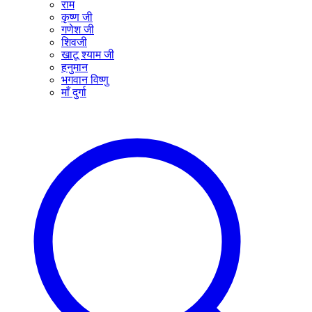
राम
कृष्ण जी
गणेश जी
शिवजी
खाटू श्याम जी
हनुमान
भगवान विष्णु
माँ दुर्गा