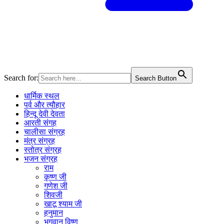
Search for:
Search Button
धार्मिक स्थल
पर्व और त्यौहार
हिन्दू देवी देवता
आरती संगह
चालीसा संग्रह
मंत्र संग्रह
स्तोत्र संग्रह
भजन संग्रह
राम
कृष्ण जी
गणेश जी
शिवजी
खाटू श्याम जी
हनुमान
भगवान विष्णु