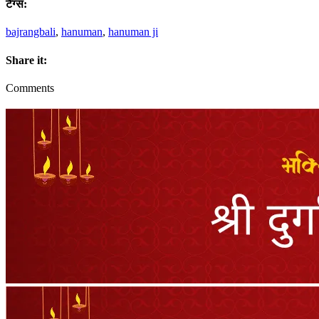
टैग्स:
bajrangbali
,
hanuman
,
hanuman ji
Share it:
Comments