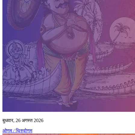
बुधवार, 26 अगस्त 2026
ओणम / थिरुवोणम