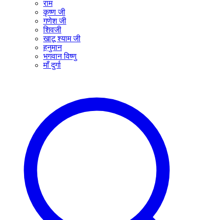
राम
कृष्ण जी
गणेश जी
शिवजी
खाटू श्याम जी
हनुमान
भगवान विष्णु
माँ दुर्गा