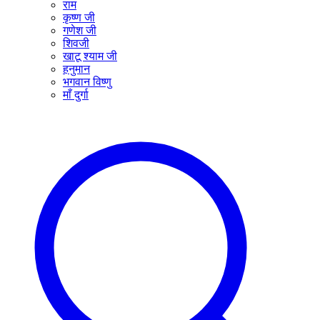
राम
कृष्ण जी
गणेश जी
शिवजी
खाटू श्याम जी
हनुमान
भगवान विष्णु
माँ दुर्गा