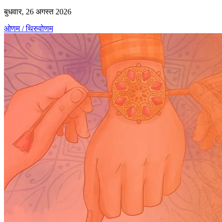
बुधवार, 26 अगस्त 2026
ओणम / थिरुवोणम