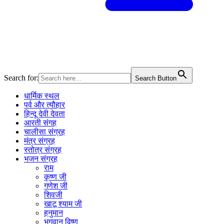
Search for:
Search Button
धार्मिक स्थल
पर्व और त्यौहार
हिन्दू देवी देवता
आरती संगह
चालीसा संग्रह
मंत्र संग्रह
स्तोत्र संग्रह
भजन संग्रह
राम
कृष्ण जी
गणेश जी
शिवजी
खाटू श्याम जी
हनुमान
भगवान विष्णु