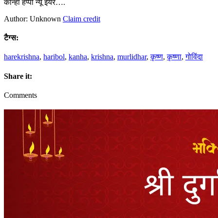
कान्हा हैप्पी न्यू ईयर….
Author: Unknown
Claim credit
टैग्स:
harekrishna
,
haribol
,
kanha
,
krishna
,
murlidhar
,
कृष्ण
,
कृष्णा
,
गोविंदा
Share it:
Comments