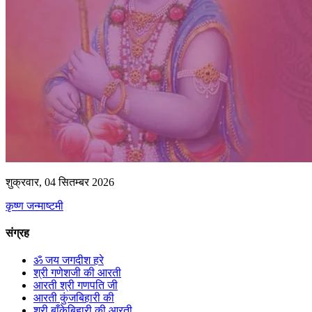
शुक्रवार, 04 सितम्बर 2026
कृष्ण जन्माष्टमी
संग्रह
ॐ जय जगदीश हरे
श्री गणेशजी की आरती
आरती श्री गणपति जी
आरती कुंजबिहारी की
श्री बाँकेबिहारी की आरती