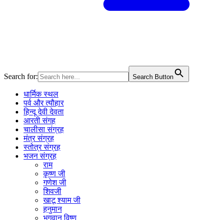
Search for:
Search Button
धार्मिक स्थल
पर्व और त्यौहार
हिन्दू देवी देवता
आरती संगह
चालीसा संग्रह
मंत्र संग्रह
स्तोत्र संग्रह
भजन संग्रह
राम
कृष्ण जी
गणेश जी
शिवजी
खाटू श्याम जी
हनुमान
भगवान विष्णु