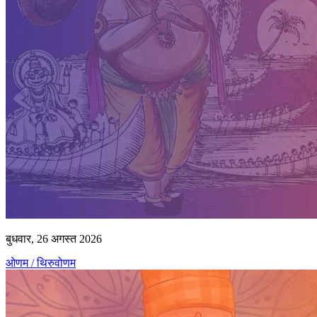
बुधवार, 26 अगस्त 2026
ओणम / थिरुवोणम