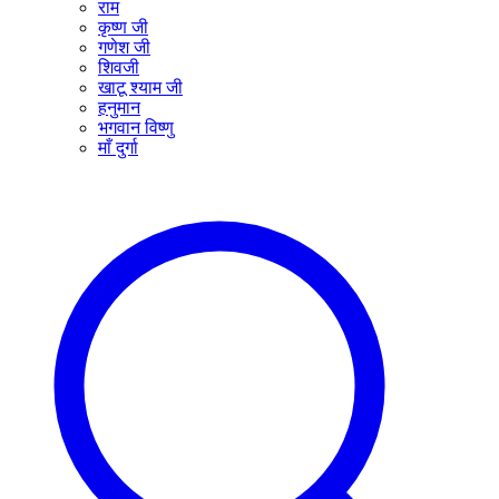
राम
कृष्ण जी
गणेश जी
शिवजी
खाटू श्याम जी
हनुमान
भगवान विष्णु
माँ दुर्गा