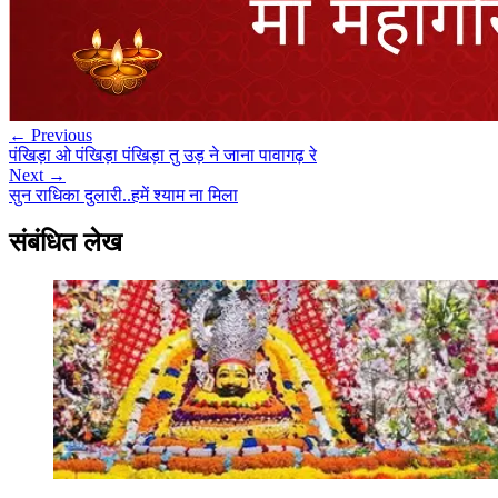
← Previous
पंखिड़ा ओ पंखिड़ा पंखिड़ा तु उड़ ने जाना पावागढ़ रे
Next →
सुन राधिका दुलारी..हमें श्याम ना मिला
संबंधित लेख