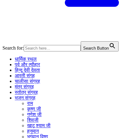
Search for:
Search Button
धार्मिक स्थल
पर्व और त्यौहार
हिन्दू देवी देवता
आरती संगह
चालीसा संग्रह
मंत्र संग्रह
स्तोत्र संग्रह
भजन संग्रह
राम
कृष्ण जी
गणेश जी
शिवजी
खाटू श्याम जी
हनुमान
भगवान विष्णु