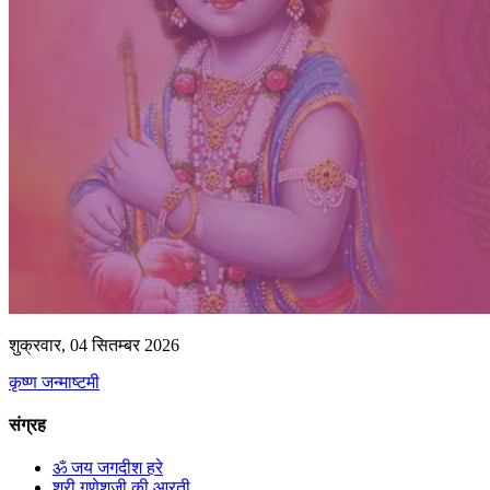
शुक्रवार, 04 सितम्बर 2026
कृष्ण जन्माष्टमी
संग्रह
ॐ जय जगदीश हरे
श्री गणेशजी की आरती