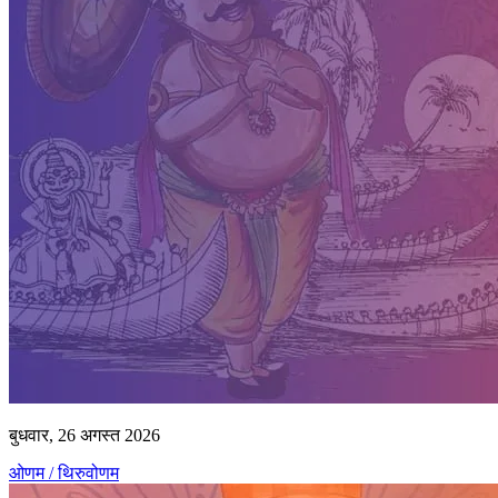
बुधवार, 26 अगस्त 2026
ओणम / थिरुवोणम