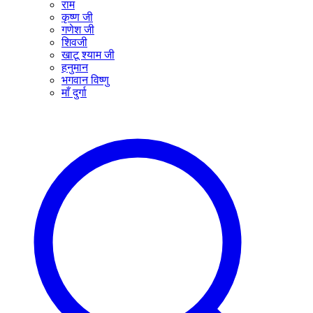
राम
कृष्ण जी
गणेश जी
शिवजी
खाटू श्याम जी
हनुमान
भगवान विष्णु
माँ दुर्गा