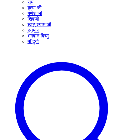
राम
कृष्ण जी
गणेश जी
शिवजी
खाटू श्याम जी
हनुमान
भगवान विष्णु
माँ दुर्गा