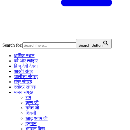
Search for:
Search Button
धार्मिक स्थल
पर्व और त्यौहार
हिन्दू देवी देवता
आरती संगह
चालीसा संग्रह
मंत्र संग्रह
स्तोत्र संग्रह
भजन संग्रह
राम
कृष्ण जी
गणेश जी
शिवजी
खाटू श्याम जी
हनुमान
भगवान विष्णु