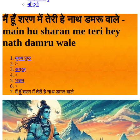
माँ दुर्गा
मैं हूँ शरण में तेरी हे नाथ डमरू वाले -
main hu sharan me teri hey
nath damru wale
मुख्य पृष्ठ
>
संग्रह
>
भजन
>
मैं हूँ शरण में तेरी हे नाथ डमरू वाले