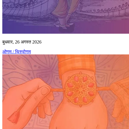
बुधवार, 26 अगस्त 2026
ओणम / थिरुवोणम