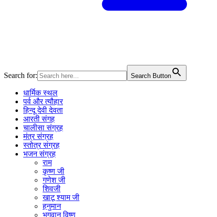
Search for:
Search Button
धार्मिक स्थल
पर्व और त्यौहार
हिन्दू देवी देवता
आरती संगह
चालीसा संग्रह
मंत्र संग्रह
स्तोत्र संग्रह
भजन संग्रह
राम
कृष्ण जी
गणेश जी
शिवजी
खाटू श्याम जी
हनुमान
भगवान विष्णु