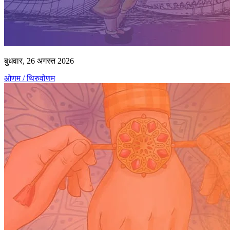
बुधवार, 26 अगस्त 2026
ओणम / थिरुवोणम