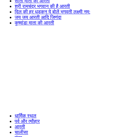
सीता माता की आरती
श्री रामचंद्र भगवान की है आरती
दिल की हर धड़कन ये बोलें भगवती लक्ष्मी नम:
जय जय आरती आदि जिणंदा
कुष्मांडा माता की आरती
धार्मिक स्थल
पर्व और त्यौहार
आरती
चालीसा