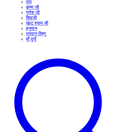
राम
कृष्ण जी
गणेश जी
शिवजी
खाटू श्याम जी
हनुमान
भगवान विष्णु
माँ दुर्गा