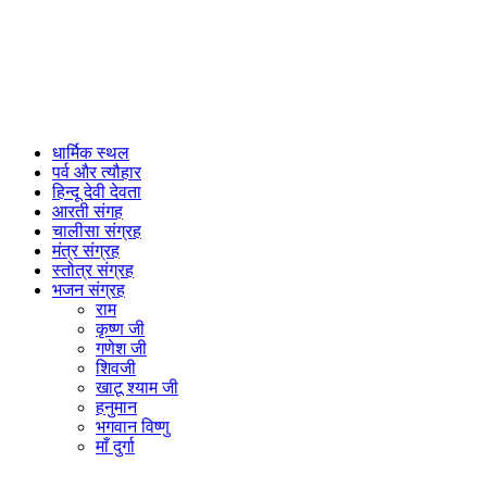
धार्मिक स्थल
पर्व और त्यौहार
हिन्दू देवी देवता
आरती संगह
चालीसा संग्रह
मंत्र संग्रह
स्तोत्र संग्रह
भजन संग्रह
राम
कृष्ण जी
गणेश जी
शिवजी
खाटू श्याम जी
हनुमान
भगवान विष्णु
माँ दुर्गा