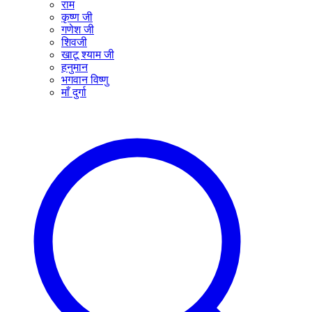
राम
कृष्ण जी
गणेश जी
शिवजी
खाटू श्याम जी
हनुमान
भगवान विष्णु
माँ दुर्गा