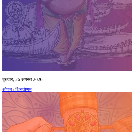
बुधवार, 26 अगस्त 2026
ओणम / थिरुवोणम