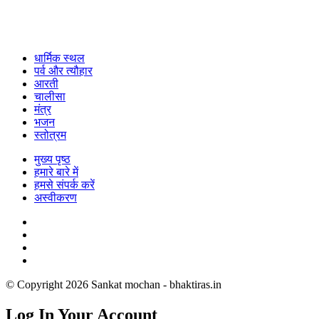
धार्मिक स्थल
पर्व और त्यौहार
आरती
चालीसा
मंत्र
भजन
स्तोत्रम
मुख्य पृष्ठ
हमारे बारे में
हमसे संपर्क करें
अस्वीकरण
© Copyright 2026 Sankat mochan - bhaktiras.in
Log In Your Account