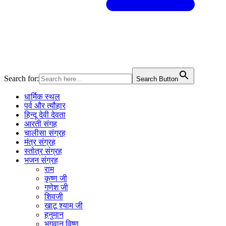
Search for:
Search Button
धार्मिक स्थल
पर्व और त्यौहार
हिन्दू देवी देवता
आरती संगह
चालीसा संग्रह
मंत्र संग्रह
स्तोत्र संग्रह
भजन संग्रह
राम
कृष्ण जी
गणेश जी
शिवजी
खाटू श्याम जी
हनुमान
भगवान विष्णु