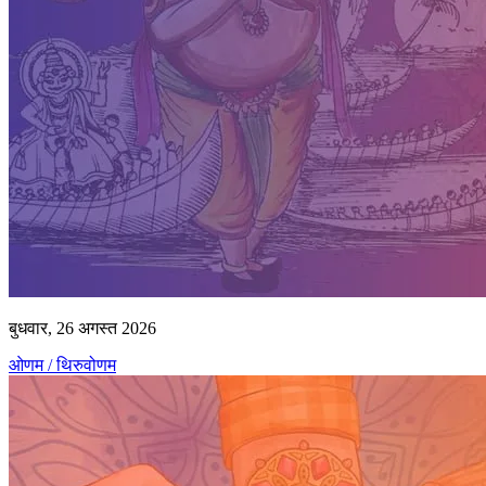
बुधवार, 26 अगस्त 2026
ओणम / थिरुवोणम