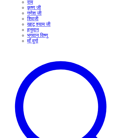
राम
कृष्ण जी
गणेश जी
शिवजी
खाटू श्याम जी
हनुमान
भगवान विष्णु
माँ दुर्गा