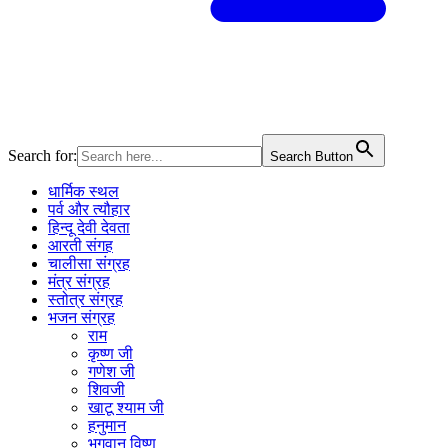
Search for:
Search Button
धार्मिक स्थल
पर्व और त्यौहार
हिन्दू देवी देवता
आरती संगह
चालीसा संग्रह
मंत्र संग्रह
स्तोत्र संग्रह
भजन संग्रह
राम
कृष्ण जी
गणेश जी
शिवजी
खाटू श्याम जी
हनुमान
भगवान विष्णु