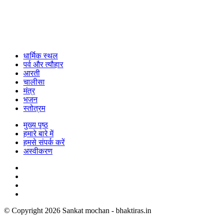
धार्मिक स्थल
पर्व और त्यौहार
आरती
चालीसा
मंत्र
भजन
स्तोत्रम
मुख्य पृष्ठ
हमारे बारे में
हमसे संपर्क करें
अस्वीकरण
© Copyright 2026 Sankat mochan - bhaktiras.in