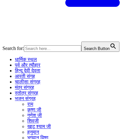
Search for:
Search Button
धार्मिक स्थल
पर्व और त्यौहार
हिन्दू देवी देवता
आरती संगह
चालीसा संग्रह
मंत्र संग्रह
स्तोत्र संग्रह
भजन संग्रह
राम
कृष्ण जी
गणेश जी
शिवजी
खाटू श्याम जी
हनुमान
भगवान विष्णु