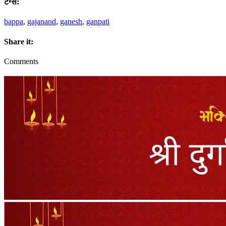
टैग्स:
bappa
,
gajanand
,
ganesh
,
ganpati
Share it:
Comments