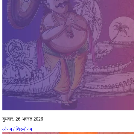
बुधवार, 26 अगस्त 2026
ओणम / थिरुवोणम