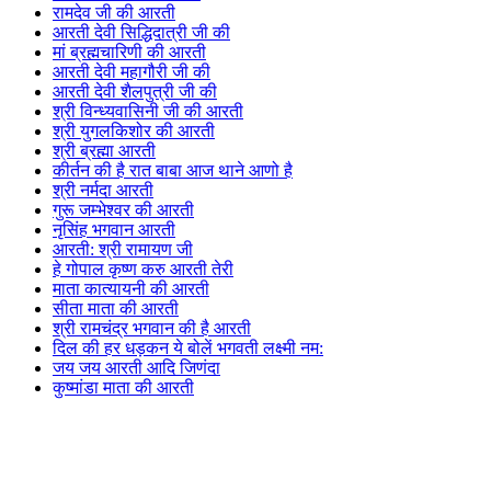
रामदेव जी की आरती
आरती देवी सिद्धिदात्री जी की
मां ब्रह्मचारिणी की आरती
आरती देवी महागौरी जी की
आरती देवी शैलपुत्री जी की
श्री विन्ध्यवासिनी जी की आरती
श्री युगलकिशोर की आरती
श्री ब्रह्मा आरती
कीर्तन की है रात बाबा आज थाने आणो है
श्री नर्मदा आरती
गुरू जम्भेश्वर की आरती
नृसिंह भगवान आरती
आरती: श्री रामायण जी
हे गोपाल कृष्ण करु आरती तेरी
माता कात्यायनी की आरती
सीता माता की आरती
श्री रामचंद्र भगवान की है आरती
दिल की हर धड़कन ये बोलें भगवती लक्ष्मी नम:
जय जय आरती आदि जिणंदा
कुष्मांडा माता की आरती