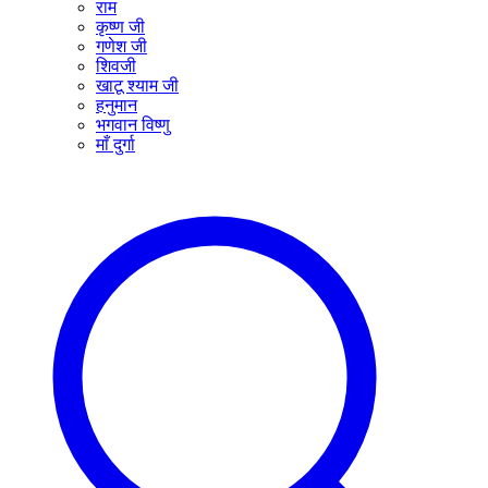
राम
कृष्ण जी
गणेश जी
शिवजी
खाटू श्याम जी
हनुमान
भगवान विष्णु
माँ दुर्गा