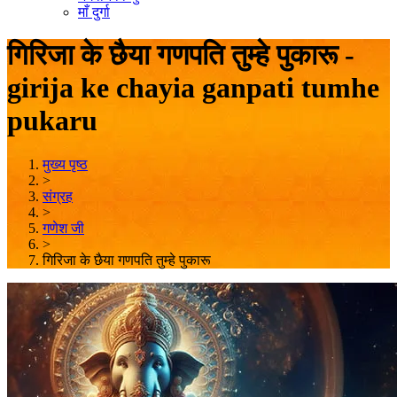
माँ दुर्गा
गिरिजा के छैया गणपति तुम्हे पुकारू -
girija ke chayia ganpati tumhe
pukaru
मुख्य पृष्ठ
>
संग्रह
>
गणेश जी
>
गिरिजा के छैया गणपति तुम्हे पुकारू