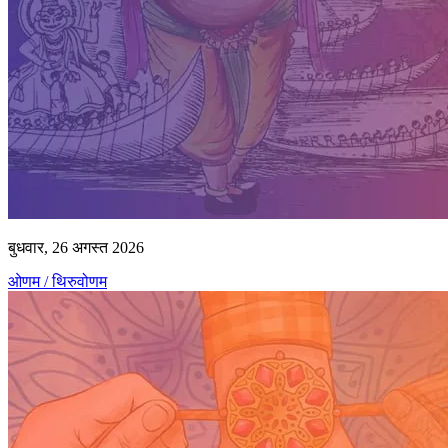
बुधवार, 26 अगस्त 2026
ओणम / थिरुवोणम