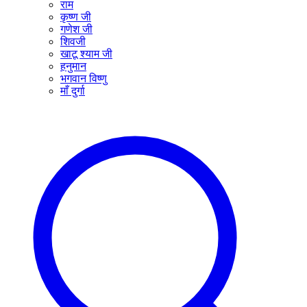
राम
कृष्ण जी
गणेश जी
शिवजी
खाटू श्याम जी
हनुमान
भगवान विष्णु
माँ दुर्गा