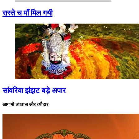
रास्ते च माँ मिल गयी
सांवरिया झंझट बड़े अपार
आगामी उपवास और त्यौहार