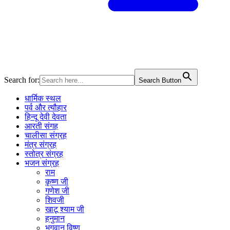
Search for:
Search Button
धार्मिक स्थल
पर्व और त्यौहार
हिन्दू देवी देवता
आरती संगह
चालीसा संग्रह
मंत्र संग्रह
स्तोत्र संग्रह
भजन संग्रह
राम
कृष्ण जी
गणेश जी
शिवजी
खाटू श्याम जी
हनुमान
भगवान विष्णु