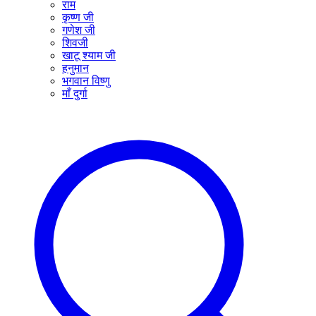
राम
कृष्ण जी
गणेश जी
शिवजी
खाटू श्याम जी
हनुमान
भगवान विष्णु
माँ दुर्गा