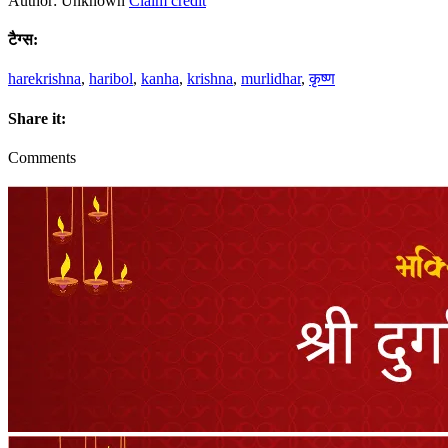
Author: Unknown
Claim credit
टैग्स:
harekrishna
,
haribol
,
kanha
,
krishna
,
murlidhar
,
कृष्ण
Share it:
Comments