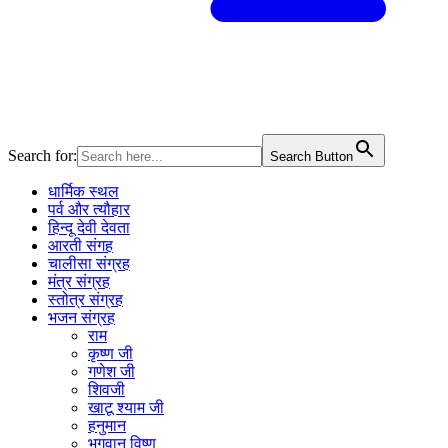
Search for:
Search Button
धार्मिक स्थल
पर्व और त्यौहार
हिन्दू देवी देवता
आरती संगह
चालीसा संग्रह
मंत्र संग्रह
स्तोत्र संग्रह
भजन संग्रह
राम
कृष्ण जी
गणेश जी
शिवजी
खाटू श्याम जी
हनुमान
भगवान विष्णु