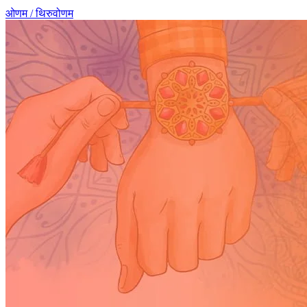
ओणम / थिरुवोणम