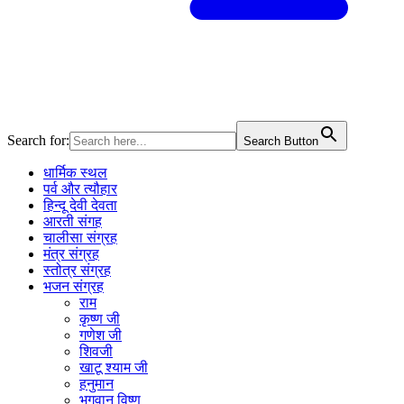
Search for:
Search Button
धार्मिक स्थल
पर्व और त्यौहार
हिन्दू देवी देवता
आरती संगह
चालीसा संग्रह
मंत्र संग्रह
स्तोत्र संग्रह
भजन संग्रह
राम
कृष्ण जी
गणेश जी
शिवजी
खाटू श्याम जी
हनुमान
भगवान विष्णु