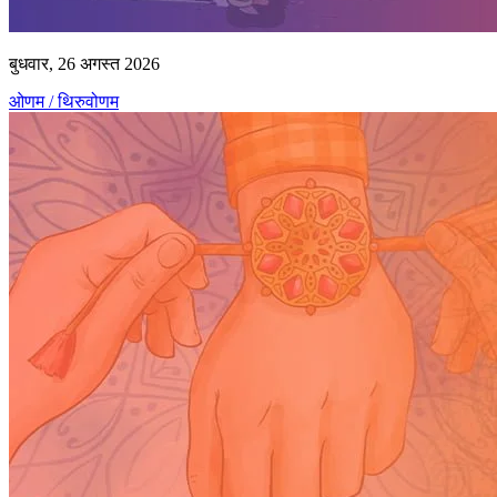
बुधवार, 26 अगस्त 2026
ओणम / थिरुवोणम