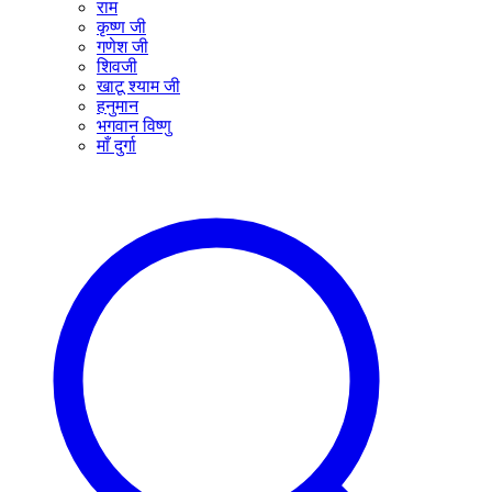
राम
कृष्ण जी
गणेश जी
शिवजी
खाटू श्याम जी
हनुमान
भगवान विष्णु
माँ दुर्गा