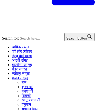
Search for:
Search Button
धार्मिक स्थल
पर्व और त्यौहार
हिन्दू देवी देवता
आरती संगह
चालीसा संग्रह
मंत्र संग्रह
स्तोत्र संग्रह
भजन संग्रह
राम
कृष्ण जी
गणेश जी
शिवजी
खाटू श्याम जी
हनुमान
भगवान विष्णु