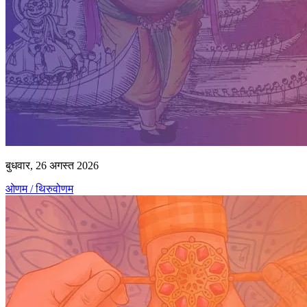
बुधवार, 26 अगस्त 2026
ओणम / थिरुवोणम