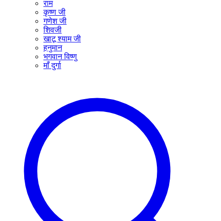
राम
कृष्ण जी
गणेश जी
शिवजी
खाटू श्याम जी
हनुमान
भगवान विष्णु
माँ दुर्गा