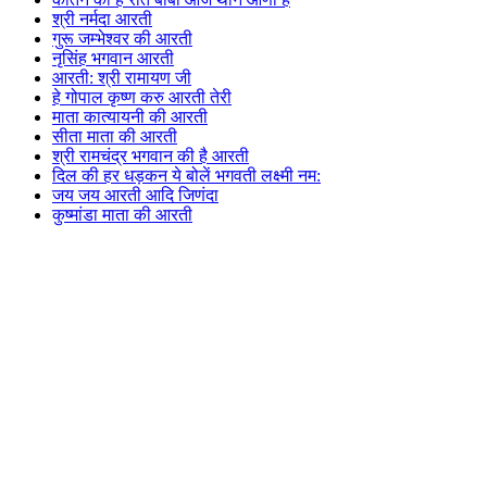
श्री नर्मदा आरती
गुरू जम्भेश्वर की आरती
नृसिंह भगवान आरती
आरती: श्री रामायण जी
हे गोपाल कृष्ण करु आरती तेरी
माता कात्यायनी की आरती
सीता माता की आरती
श्री रामचंद्र भगवान की है आरती
दिल की हर धड़कन ये बोलें भगवती लक्ष्मी नम:
जय जय आरती आदि जिणंदा
कुष्मांडा माता की आरती