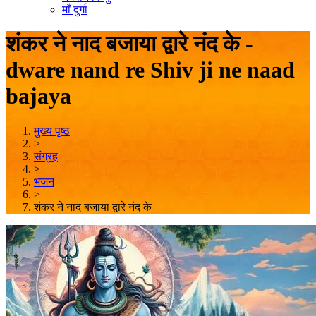
माँ दुर्गा
शंकर ने नाद बजाया द्वारे नंद के -
dware nand re Shiv ji ne naad
bajaya
मुख्य पृष्ठ
>
संग्रह
>
भजन
>
शंकर ने नाद बजाया द्वारे नंद के