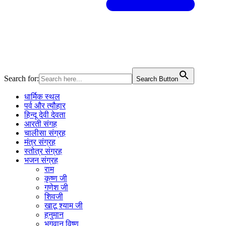
Search for:
Search Button
धार्मिक स्थल
पर्व और त्यौहार
हिन्दू देवी देवता
आरती संगह
चालीसा संग्रह
मंत्र संग्रह
स्तोत्र संग्रह
भजन संग्रह
राम
कृष्ण जी
गणेश जी
शिवजी
खाटू श्याम जी
हनुमान
भगवान विष्णु