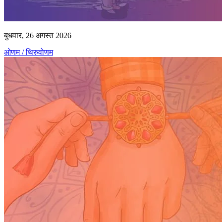
बुधवार, 26 अगस्त 2026
ओणम / थिरुवोणम