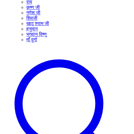
राम
कृष्ण जी
गणेश जी
शिवजी
खाटू श्याम जी
हनुमान
भगवान विष्णु
माँ दुर्गा