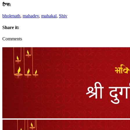
टैग्स:
bholenath
,
mahadev
,
mahakal
,
Shiv
Share it:
Comments