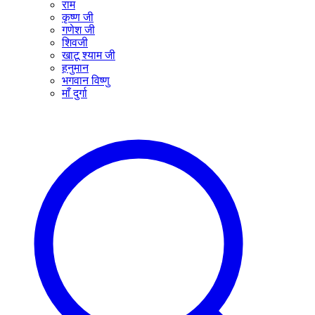
राम
कृष्ण जी
गणेश जी
शिवजी
खाटू श्याम जी
हनुमान
भगवान विष्णु
माँ दुर्गा