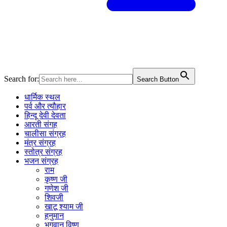
Search for:
Search Button
धार्मिक स्थल
पर्व और त्यौहार
हिन्दू देवी देवता
आरती संगह
चालीसा संग्रह
मंत्र संग्रह
स्तोत्र संग्रह
भजन संग्रह
राम
कृष्ण जी
गणेश जी
शिवजी
खाटू श्याम जी
हनुमान
भगवान विष्णु