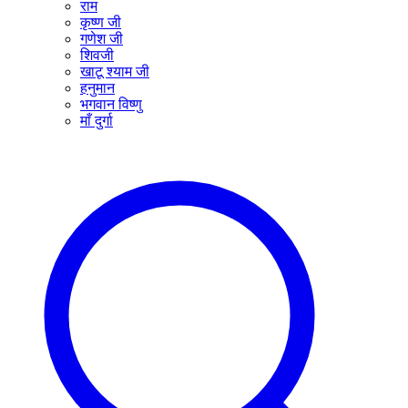
राम
कृष्ण जी
गणेश जी
शिवजी
खाटू श्याम जी
हनुमान
भगवान विष्णु
माँ दुर्गा