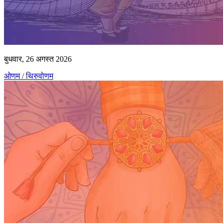
बुधवार, 26 अगस्त 2026
ओणम / थिरुवोणम