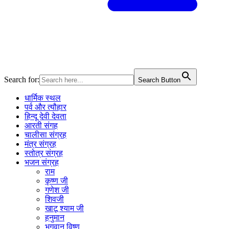
Search for:
Search Button
धार्मिक स्थल
पर्व और त्यौहार
हिन्दू देवी देवता
आरती संगह
चालीसा संग्रह
मंत्र संग्रह
स्तोत्र संग्रह
भजन संग्रह
राम
कृष्ण जी
गणेश जी
शिवजी
खाटू श्याम जी
हनुमान
भगवान विष्णु