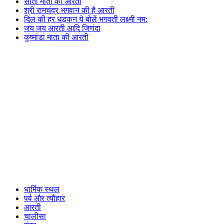
सीता माता की आरती
श्री रामचंद्र भगवान की है आरती
दिल की हर धड़कन ये बोलें भगवती लक्ष्मी नम:
जय जय आरती आदि जिणंदा
कुष्मांडा माता की आरती
धार्मिक स्थल
पर्व और त्यौहार
आरती
चालीसा