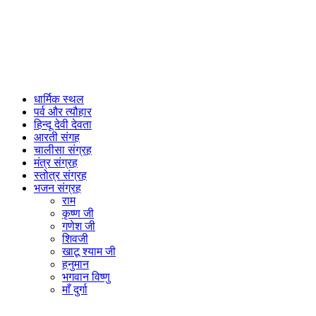
धार्मिक स्थल
पर्व और त्यौहार
हिन्दू देवी देवता
आरती संगह
चालीसा संग्रह
मंत्र संग्रह
स्तोत्र संग्रह
भजन संग्रह
राम
कृष्ण जी
गणेश जी
शिवजी
खाटू श्याम जी
हनुमान
भगवान विष्णु
माँ दुर्गा