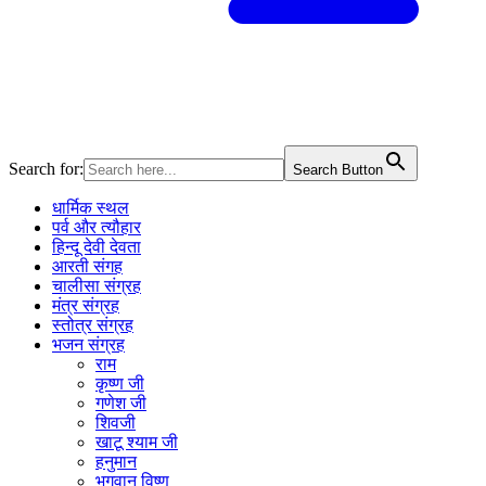
Search for:
Search Button
धार्मिक स्थल
पर्व और त्यौहार
हिन्दू देवी देवता
आरती संगह
चालीसा संग्रह
मंत्र संग्रह
स्तोत्र संग्रह
भजन संग्रह
राम
कृष्ण जी
गणेश जी
शिवजी
खाटू श्याम जी
हनुमान
भगवान विष्णु