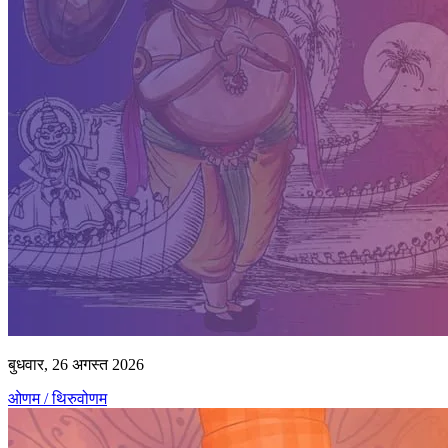
बुधवार, 26 अगस्त 2026
ओणम / थिरुवोणम