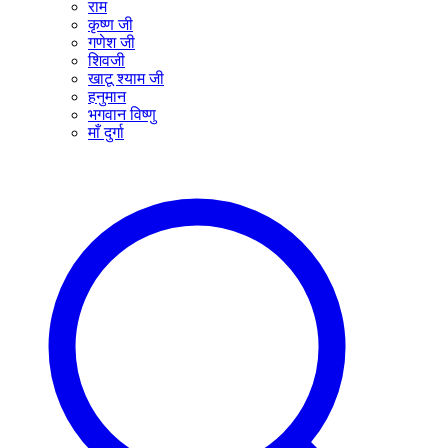
राम
कृष्ण जी
गणेश जी
शिवजी
खाटू श्याम जी
हनुमान
भगवान विष्णु
माँ दुर्गा