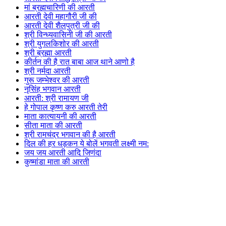
मां ब्रह्मचारिणी की आरती
आरती देवी महागौरी जी की
आरती देवी शैलपुत्री जी की
श्री विन्ध्यवासिनी जी की आरती
श्री युगलकिशोर की आरती
श्री ब्रह्मा आरती
कीर्तन की है रात बाबा आज थाने आणो है
श्री नर्मदा आरती
गुरू जम्भेश्वर की आरती
नृसिंह भगवान आरती
आरती: श्री रामायण जी
हे गोपाल कृष्ण करु आरती तेरी
माता कात्यायनी की आरती
सीता माता की आरती
श्री रामचंद्र भगवान की है आरती
दिल की हर धड़कन ये बोलें भगवती लक्ष्मी नम:
जय जय आरती आदि जिणंदा
कुष्मांडा माता की आरती