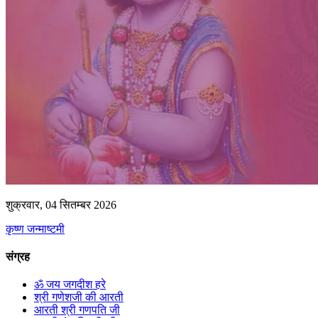
शुक्रवार, 04 सितम्बर 2026
कृष्ण जन्माष्टमी
संग्रह
ॐ जय जगदीश हरे
श्री गणेशजी की आरती
आरती श्री गणपति जी