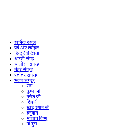
धार्मिक स्थल
पर्व और त्यौहार
हिन्दू देवी देवता
आरती संगह
चालीसा संग्रह
मंत्र संग्रह
स्तोत्र संग्रह
भजन संग्रह
राम
कृष्ण जी
गणेश जी
शिवजी
खाटू श्याम जी
हनुमान
भगवान विष्णु
माँ दुर्गा