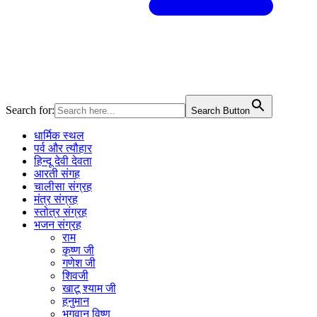
Search for:
Search Button
धार्मिक स्थल
पर्व और त्यौहार
हिन्दू देवी देवता
आरती संगह
चालीसा संग्रह
मंत्र संग्रह
स्तोत्र संग्रह
भजन संग्रह
राम
कृष्ण जी
गणेश जी
शिवजी
खाटू श्याम जी
हनुमान
भगवान विष्णु