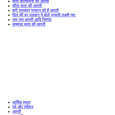
माता कात्यायनी की आरती
सीता माता की आरती
श्री रामचंद्र भगवान की है आरती
दिल की हर धड़कन ये बोलें भगवती लक्ष्मी नम:
जय जय आरती आदि जिणंदा
कुष्मांडा माता की आरती
धार्मिक स्थल
पर्व और त्यौहार
आरती