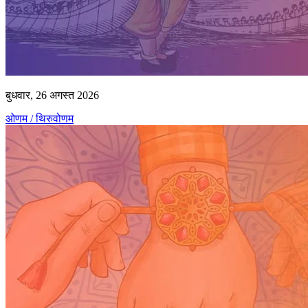
बुधवार, 26 अगस्त 2026
ओणम / थिरुवोणम