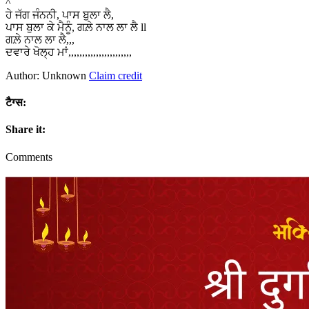
^
ਹੇ ਜੱਗ ਜੰਨਨੀ, ਪਾਸ ਬੁਲਾ ਲੈ,
ਪਾਸ ਬੁਲਾ ਕੇ ਮੈਨੂੰ, ਗਲ਼ੇ ਨਾਲ ਲਾ ਲੈ ll
ਗਲ਼ੇ ਨਾਲ ਲਾ ਲੈ,,,
ਦਵਾਰੇ ਖੋਲ੍ਹ ਮਾਂ,,,,,,,,,,,,,,,,,,,,,,,
Author: Unknown
Claim credit
टैग्स:
Share it:
Comments