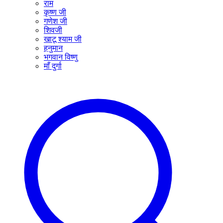
राम
कृष्ण जी
गणेश जी
शिवजी
खाटू श्याम जी
हनुमान
भगवान विष्णु
माँ दुर्गा