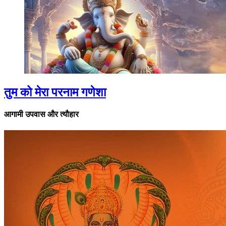
तुम को मेरा परनाम गणेशा
आगामी उपवास और त्यौहार