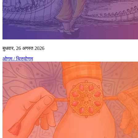
बुधवार, 26 अगस्त 2026
ओणम / थिरुवोणम