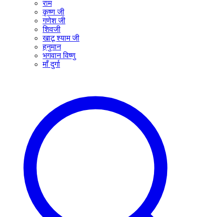
राम
कृष्ण जी
गणेश जी
शिवजी
खाटू श्याम जी
हनुमान
भगवान विष्णु
माँ दुर्गा