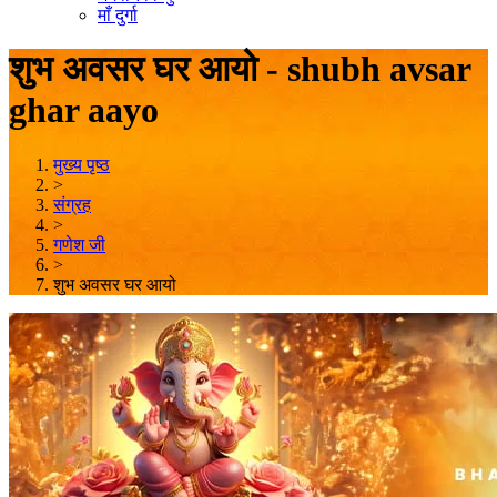
माँ दुर्गा
शुभ अवसर घर आयो - shubh avsar
ghar aayo
मुख्य पृष्ठ
>
संग्रह
>
गणेश जी
>
शुभ अवसर घर आयो