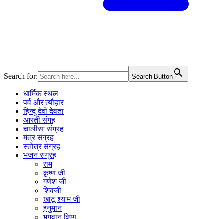
Search for:
Search Button
धार्मिक स्थल
पर्व और त्यौहार
हिन्दू देवी देवता
आरती संगह
चालीसा संग्रह
मंत्र संग्रह
स्तोत्र संग्रह
भजन संग्रह
राम
कृष्ण जी
गणेश जी
शिवजी
खाटू श्याम जी
हनुमान
भगवान विष्णु