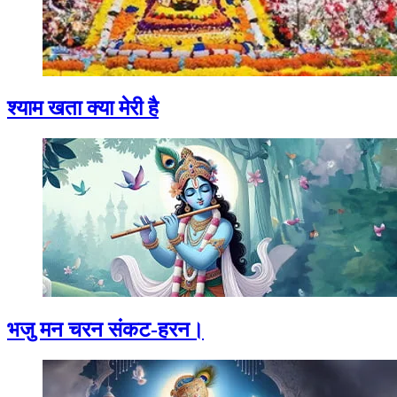
श्याम खता क्या मेरी है
भजु मन चरन संकट-हरन।