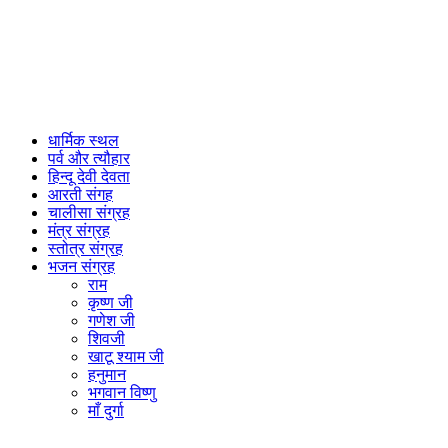
धार्मिक स्थल
पर्व और त्यौहार
हिन्दू देवी देवता
आरती संगह
चालीसा संग्रह
मंत्र संग्रह
स्तोत्र संग्रह
भजन संग्रह
राम
कृष्ण जी
गणेश जी
शिवजी
खाटू श्याम जी
हनुमान
भगवान विष्णु
माँ दुर्गा