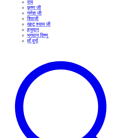
राम
कृष्ण जी
गणेश जी
शिवजी
खाटू श्याम जी
हनुमान
भगवान विष्णु
माँ दुर्गा