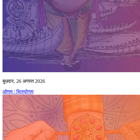
बुधवार, 26 अगस्त 2026
ओणम / थिरुवोणम