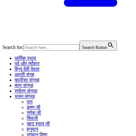
Search for:
Search Button
धार्मिक स्थल
पर्व और त्यौहार
हिन्दू देवी देवता
आरती संगह
चालीसा संग्रह
मंत्र संग्रह
स्तोत्र संग्रह
भजन संग्रह
राम
कृष्ण जी
गणेश जी
शिवजी
खाटू श्याम जी
हनुमान
भगवान विष्णु