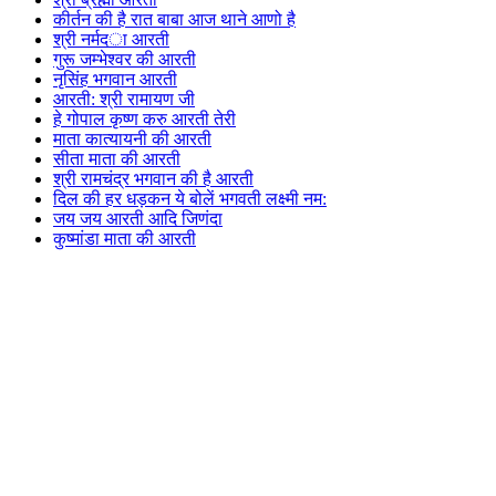
कीर्तन की है रात बाबा आज थाने आणो है
श्री नर्मदा आरती
गुरू जम्भेश्वर की आरती
नृसिंह भगवान आरती
आरती: श्री रामायण जी
हे गोपाल कृष्ण करु आरती तेरी
माता कात्यायनी की आरती
सीता माता की आरती
श्री रामचंद्र भगवान की है आरती
दिल की हर धड़कन ये बोलें भगवती लक्ष्मी नम:
जय जय आरती आदि जिणंदा
कुष्मांडा माता की आरती