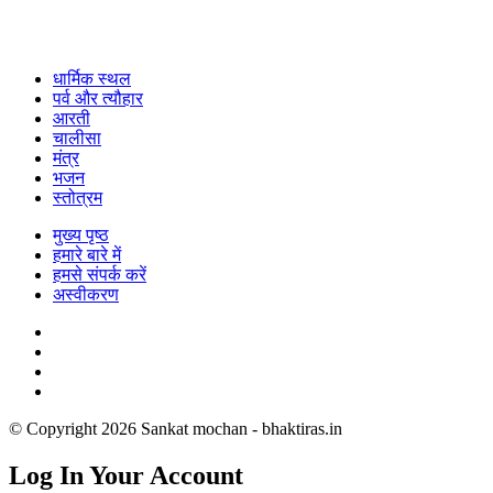
धार्मिक स्थल
पर्व और त्यौहार
आरती
चालीसा
मंत्र
भजन
स्तोत्रम
मुख्य पृष्ठ
हमारे बारे में
हमसे संपर्क करें
अस्वीकरण
© Copyright 2026 Sankat mochan - bhaktiras.in
Log In Your Account